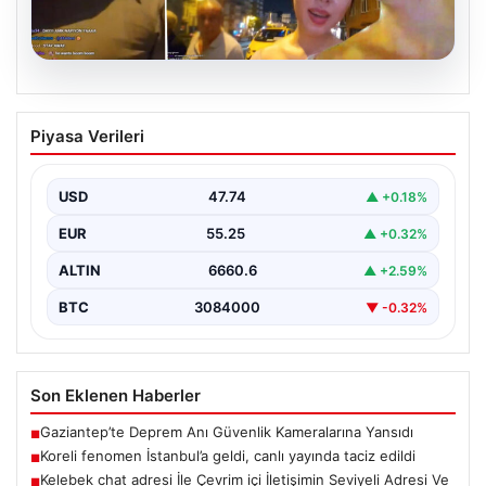
08.08.2026
Koreli fenomen İstanbul’a geldi, canlı
Piyasa Verileri
yayında taciz edildi
USD
47.74
▲ +0.18%
EUR
55.25
▲ +0.32%
ALTIN
6660.6
▲ +2.59%
BTC
3084000
▼ -0.32%
Son Eklenen Haberler
Gaziantep’te Deprem Anı Güvenlik Kameralarına Yansıdı
■
Koreli fenomen İstanbul’a geldi, canlı yayında taciz edildi
■
Kelebek chat adresi İle Çevrim içi İletişimin Seviyeli Adresi Ve
■