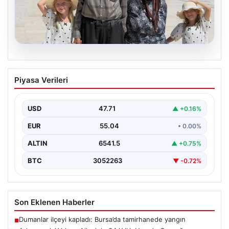
05.08.2026
Adıyamanlı Yıldırım Ailesinin 34 Yıllık
Piyasa Verileri
Umudu Gerçeğe Dönüştü: İkiz Kızlarıyla
Anıtkabir’e Ziyaret
USD
47.71
▲ +0.16%
Adıyaman'da yaşayan Abuzer (71) ve Zeynep Yıldırım
(59) çifti, tam 34 yıl boyunca çocuk…
EUR
55.04
• 0.00%
ALTIN
6541.5
▲ +0.75%
BTC
3052263
▼ -0.72%
Son Eklenen Haberler
Dumanlar ilçeyi kapladı: Bursa’da tamirhanede yangın
■