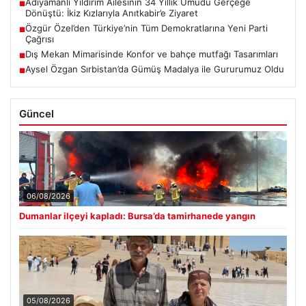
Adıyamanlı Yıldırım Ailesinin 34 Yıllık Umudu Gerçeğe
■
Dönüştü: İkiz Kızlarıyla Anıtkabir’e Ziyaret
Özgür Özel’den Türkiye’nin Tüm Demokratlarına Yeni Parti
■
Çağrısı
Dış Mekan Mimarisinde Konfor ve bahçe mutfağı Tasarımları
■
Aysel Özgan Sırbistan’da Gümüş Madalya ile Gururumuz Oldu
■
Güncel
06/08/2026
Dumanlar ilçeyi kapladı: Bursa’da tamirhanede yangın
05/08/2026