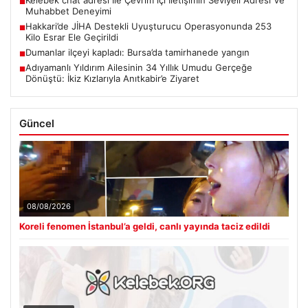
■
Muhabbet Deneyimi
Hakkari’de JİHA Destekli Uyuşturucu Operasyonunda 253
■
Kilo Esrar Ele Geçirildi
Dumanlar ilçeyi kapladı: Bursa’da tamirhanede yangın
■
Adıyamanlı Yıldırım Ailesinin 34 Yıllık Umudu Gerçeğe
■
Dönüştü: İkiz Kızlarıyla Anıtkabir’e Ziyaret
Güncel
08/08/2026
Koreli fenomen İstanbul’a geldi, canlı yayında taciz edildi