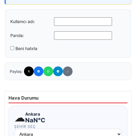
Kullanıcı adı:
Parola:
Beni hatırla
Paylaş:
Hava Durumu
☁
Ankara
NaN°C
ŞEHIR SEÇ