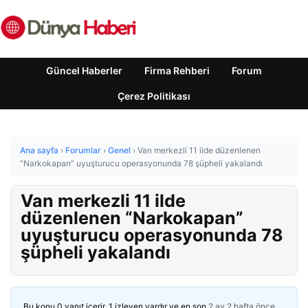
Güncel Haberler
Firma Rehberi
Forum
Çerez Politikası
Ana sayfa
›
Forumlar
›
Genel
›
Van merkezli 11 ilde düzenlenen
“Narkokapan” uyuşturucu operasyonunda 78 şüpheli yakalandı
Van merkezli 11 ilde
düzenlenen “Narkokapan”
uyuşturucu operasyonunda 78
şüpheli yakalandı
Bu konu 0 yanıt içerir, 1 izleyen vardır ve en son
2 ay 2 hafta önce