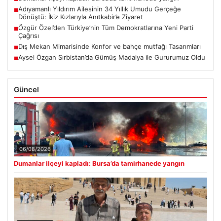
Adıyamanlı Yıldırım Ailesinin 34 Yıllık Umudu Gerçeğe
■
Dönüştü: İkiz Kızlarıyla Anıtkabir’e Ziyaret
Özgür Özel’den Türkiye’nin Tüm Demokratlarına Yeni Parti
■
Çağrısı
Dış Mekan Mimarisinde Konfor ve bahçe mutfağı Tasarımları
■
Aysel Özgan Sırbistan’da Gümüş Madalya ile Gururumuz Oldu
■
Güncel
06/08/2026
Dumanlar ilçeyi kapladı: Bursa’da tamirhanede yangın