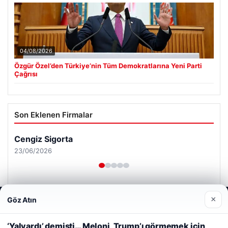
04/08/2026
Özgür Özel’den Türkiye’nin Tüm Demokratlarına Yeni Parti
Çağrısı
Son Eklenen Firmalar
Cengiz Sigorta
23/06/2026
×
Göz Atın
Web sitemizi nasıl kullandığınızı daha iyi anlayabilmek,
deneyiminizi kişiselleştirmek ve geliştirmek amacıyla çerezler
kullanıyoruz.
Çerez Politikamız
‘Yalvardı’ demişti… Meloni, Trump’ı görmemek için