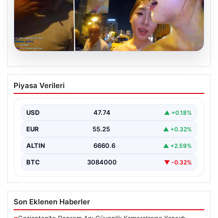
08.08.2026
Koreli fenomen İstanbul’a geldi, canlı
Piyasa Verileri
yayında taciz edildi
USD
47.74
▲ +0.18%
EUR
55.25
▲ +0.32%
ALTIN
6660.6
▲ +2.59%
BTC
3084000
▼ -0.32%
Son Eklenen Haberler