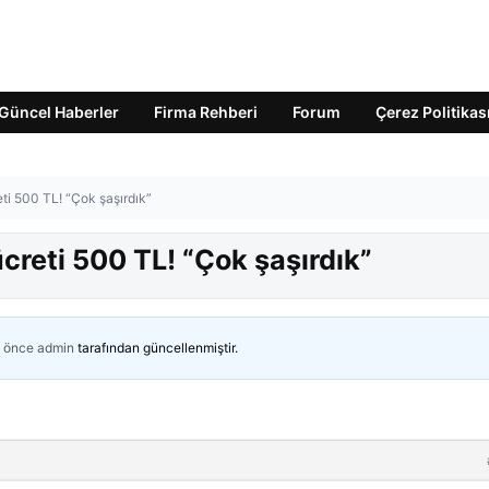
Güncel Haberler
Firma Rehberi
Forum
Çerez Politikas
eti 500 TL! “Çok şaşırdık”
creti 500 TL! “Çok şaşırdık”
n önce
admin
tarafından güncellenmiştir.