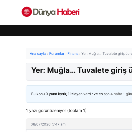
Ana sayfa
›
Forumlar
›
Finans
›
Yer: Muğla… Tuvalete giriş ücr
Yer: Muğla… Tuvalete giriş ü
Bu konu 0 yanıt içerir, 1 izleyen vardır ve en son
4 hafta 1 gü
1 yazı görüntüleniyor (toplam 1)
08/07/2026: 5:47 am