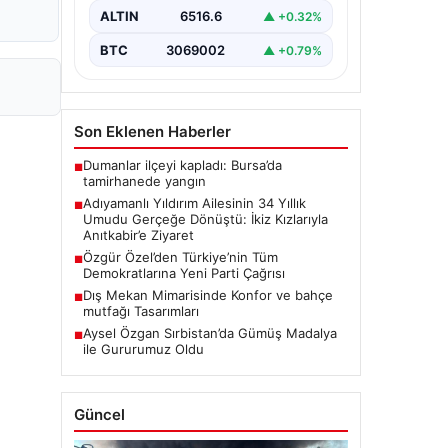
Zeynep Yıldırım (59) çifti, tam 34 yıl
ALTIN
6516.6
▲ +0.32%
boyunca çocuk…
BTC
3069002
▲ +0.79%
Son Eklenen Haberler
Dumanlar ilçeyi kapladı: Bursa’da
■
tamirhanede yangın
Adıyamanlı Yıldırım Ailesinin 34 Yıllık
■
Umudu Gerçeğe Dönüştü: İkiz Kızlarıyla
Anıtkabir’e Ziyaret
Özgür Özel’den Türkiye’nin Tüm
■
Demokratlarına Yeni Parti Çağrısı
Dış Mekan Mimarisinde Konfor ve bahçe
■
mutfağı Tasarımları
Aysel Özgan Sırbistan’da Gümüş Madalya
■
ile Gururumuz Oldu
Güncel