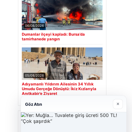
06/08/2026
Dumanlar ilçeyi kapladı: Bursa’da
tamirhanede yangın
05/08/2026
Adıyamanlı Yıldırım Ailesinin 34 Yıllık
Umudu Gerçeğe Dönüştü: İkiz Kızlarıyla
Anıtkabir’e Ziyaret
×
Göz Atın
Son Eklenen Firmalar