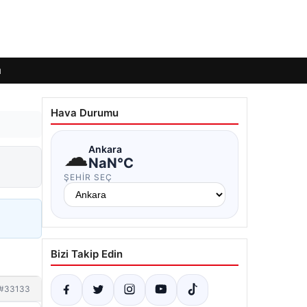
ı
Hava Durumu
☁
Ankara
NaN°C
ŞEHIR SEÇ
Bizi Takip Edin
#33133