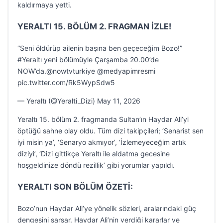
kaldırmaya yetti.
YERALTI 15. BÖLÜM 2. FRAGMAN İZLE!
“Seni öldürüp ailenin başına ben geçeceğim Bozo!”
#Yeraltı yeni bölümüyle Çarşamba 20.00’de
NOW’da.@nowtvturkiye @medyapimresmi
pic.twitter.com/Rk5WypSdw5
— Yeraltı (@Yeralti_Dizi) May 11, 2026
Yeraltı 15. bölüm 2. fragmanda Sultan’ın Haydar Ali’yi
öptüğü sahne olay oldu. Tüm dizi takipçileri; ‘Senarist sen
iyi misin ya’, ‘Senaryo akmıyor’, ‘İzlemeyeceğim artık
diziyi’, ‘Dizi gittikçe Yeraltı ile aldatma gecesine
hoşgeldinize döndü rezillik’ gibi yorumlar yapıldı.
YERALTI SON BÖLÜM ÖZETİ:
Bozo’nun Haydar Ali’ye yönelik sözleri, aralarındaki güç
dengesini sarsar. Haydar Ali’nin verdiği kararlar ve