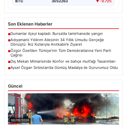
BTC
3052263
▼ -0.72%
Son Eklenen Haberler
Dumanlar ilçeyi kapladı: Bursa’da tamirhanede yangın
■
Adıyamanlı Yıldırım Ailesinin 34 Yıllık Umudu Gerçeğe
■
Dönüştü: İkiz Kızlarıyla Anıtkabir’e Ziyaret
Özgür Özel’den Türkiye’nin Tüm Demokratlarına Yeni Parti
■
Çağrısı
Dış Mekan Mimarisinde Konfor ve bahçe mutfağı Tasarımları
■
Aysel Özgan Sırbistan’da Gümüş Madalya ile Gururumuz Oldu
■
Güncel
06/08/2026