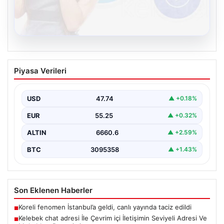
08.08.2026
Kelebek chat adresi İle Çevrim içi
Piyasa Verileri
İletişimin Seviyeli Adresi Ve Muhabbet
Deneyimi
USD
47.74
▲ +0.18%
İnternet çağında bireylerin seviyeli bir şekilde bağlantı
oluşturması büyük bir önem taşımaktadır. Halen pek…
EUR
55.25
▲ +0.32%
ALTIN
6660.6
▲ +2.59%
BTC
3095358
▲ +1.43%
Son Eklenen Haberler
Koreli fenomen İstanbul’a geldi, canlı yayında taciz edildi
■
Kelebek chat adresi İle Çevrim içi İletişimin Seviyeli Adresi Ve
■