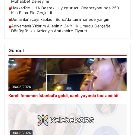
Muhabbet Deneyimi
Hakkari’de JİHA Destekli Uyuşturucu Operasyonunda 253
■
Kilo Esrar Ele Geçirildi
Dumanlar ilçeyi kapladı: Bursa’da tamirhanede yangın
■
Adıyamanlı Yıldırım Ailesinin 34 Yıllık Umudu Gerçeğe
■
Dönüştü: İkiz Kızlarıyla Anıtkabir’e Ziyaret
Güncel
08/08/2026
Koreli fenomen İstanbul’a geldi, canlı yayında taciz edildi
08/08/2026