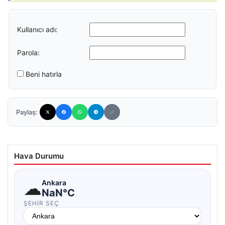
Kullanıcı adı:
Parola:
Beni hatırla
Paylaş:
Hava Durumu
☁
Ankara
NaN°C
ŞEHIR SEÇ