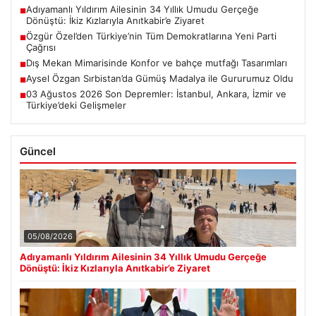
Adıyamanlı Yıldırım Ailesinin 34 Yıllık Umudu Gerçeğe
■
Dönüştü: İkiz Kızlarıyla Anıtkabir’e Ziyaret
Özgür Özel’den Türkiye’nin Tüm Demokratlarına Yeni Parti
■
Çağrısı
Dış Mekan Mimarisinde Konfor ve bahçe mutfağı Tasarımları
■
Aysel Özgan Sırbistan’da Gümüş Madalya ile Gururumuz Oldu
■
03 Ağustos 2026 Son Depremler: İstanbul, Ankara, İzmir ve
■
Türkiye’deki Gelişmeler
Güncel
05/08/2026
Adıyamanlı Yıldırım Ailesinin 34 Yıllık Umudu Gerçeğe
Dönüştü: İkiz Kızlarıyla Anıtkabir’e Ziyaret