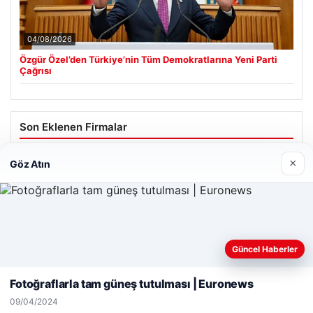
04/08/2026
Özgür Özel’den Türkiye’nin Tüm Demokratlarına Yeni Parti
Çağrısı
Son Eklenen Firmalar
Hastaş Beton
×
Göz Atın
26/05/2026
Web sitemizi nasıl kullandığınızı daha iyi anlayabilmek,
Güncel Haberler
deneyiminizi kişiselleştirmek ve geliştirmek amacıyla çerezler
kullanıyoruz.
Çerez Politikamız
Fotoğraflarla tam güneş tutulması | Euronews
© 2026 Dünya Haberi – Güncel Haberler
Reddet
Kabul Et
09/04/2024