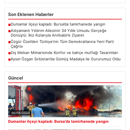
Son Eklenen Haberler
Dumanlar ilçeyi kapladı: Bursa’da tamirhanede yangın
■
Adıyamanlı Yıldırım Ailesinin 34 Yıllık Umudu Gerçeğe
■
Dönüştü: İkiz Kızlarıyla Anıtkabir’e Ziyaret
Özgür Özel’den Türkiye’nin Tüm Demokratlarına Yeni Parti
■
Çağrısı
Dış Mekan Mimarisinde Konfor ve bahçe mutfağı Tasarımları
■
Aysel Özgan Sırbistan’da Gümüş Madalya ile Gururumuz Oldu
■
Güncel
06/08/2026
Dumanlar ilçeyi kapladı: Bursa’da tamirhanede yangın