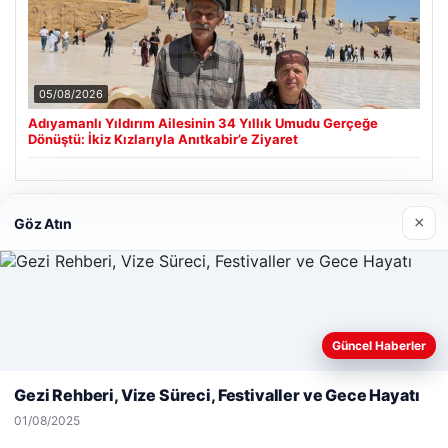
05/08/2026
Adıyamanlı Yıldırım Ailesinin 34 Yıllık Umudu Gerçeğe
Dönüştü: İkiz Kızlarıyla Anıtkabir’e Ziyaret
Son Eklenen Firmalar
×
Göz Atın
Hastaş Beton
26/05/2026
Web sitemizi nasıl kullandığınızı daha iyi anlayabilmek,
Güncel Haberler
deneyiminizi kişiselleştirmek ve geliştirmek amacıyla çerezler
kullanıyoruz.
Çerez Politikamız
Gezi Rehberi, Vize Süreci, Festivaller ve Gece Hayatı
Reddet
Kabul Et
01/08/2025