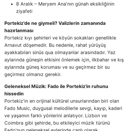
8 Aralık – Meryem Ana'nın günah eksikliğinin
ziyafeti
Portekiz'de ne giymeli? Valizlerin zamanında
hazırlanması
Portekiz kıyı şehirleri ve köyün sokakları genellikle
Arnavut döşemedir. Bu nedenle, rahat yürüyüş
ayakkabıları sinüs qua olmayanlar arasındadır. Yaz
aylarında güneşin etkisini önlemek için, ilkbahar ve kış
aylarında güneş koruması ve su geçirmez bir su
geçirmez olmanız gerekir.
Geleneksel Müzik: Fado ile Portekiz'in ruhunu
hissedin
Portekiz'in en orijinal kültürel unsurlarından biri olan
Fado Music, duygusal melodilerle sevgi, kayıp, kaderi
ve yaşamın farklı yönlerini anlatıyor. Lizbon ve
Coimbra gibi şehirde, bu etkileyici müzik türünü
Fado'nun geleneksel evlerinde canlı olarak