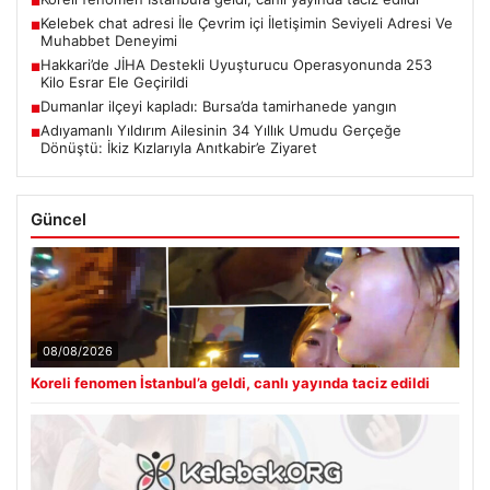
■
Kelebek chat adresi İle Çevrim içi İletişimin Seviyeli Adresi Ve
■
Muhabbet Deneyimi
Hakkari’de JİHA Destekli Uyuşturucu Operasyonunda 253
■
Kilo Esrar Ele Geçirildi
Dumanlar ilçeyi kapladı: Bursa’da tamirhanede yangın
■
Adıyamanlı Yıldırım Ailesinin 34 Yıllık Umudu Gerçeğe
■
Dönüştü: İkiz Kızlarıyla Anıtkabir’e Ziyaret
Güncel
08/08/2026
Koreli fenomen İstanbul’a geldi, canlı yayında taciz edildi