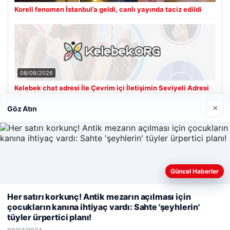
Koreli fenomen İstanbul’a geldi, canlı yayında taciz edildi
08/08/2026
Kelebek chat adresi İle Çevrim içi İletişimin Seviyeli Adresi
Ve Muhabbet Deneyimi
×
Göz Atın
Son Eklenen Firmalar
Hastaş Beton
Güncel Haberler
26/05/2026
Web sitemizi nasıl kullandığınızı daha iyi anlayabilmek,
Her satırı korkunç! Antik mezarın açılması için
deneyiminizi kişiselleştirmek ve geliştirmek amacıyla çerezler
çocukların kanına ihtiyaç vardı: Sahte 'şeyhlerin'
kullanıyoruz.
Çerez Politikamız
tüyler ürpertici planı!
Reddet
Kabul Et