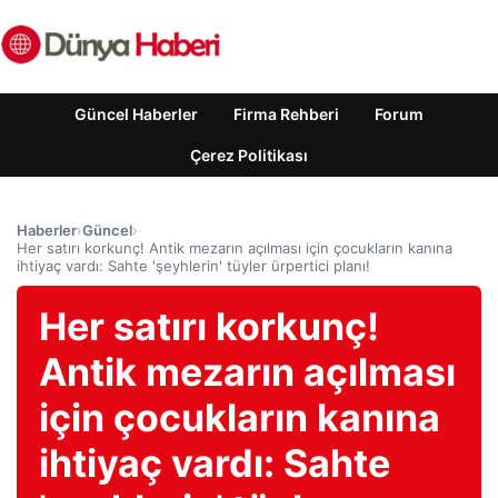
Güncel Haberler
Firma Rehberi
Forum
Çerez Politikası
Haberler
›
Güncel
›
Her satırı korkunç! Antik mezarın açılması için çocukların kanına
ihtiyaç vardı: Sahte 'şeyhlerin' tüyler ürpertici planı!
Her satırı korkunç!
Antik mezarın açılması
için çocukların kanına
ihtiyaç vardı: Sahte