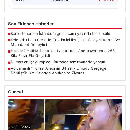
Son Eklenen Haberler
Koreli fenomen İstanbul’a geldi, canlı yayında taciz edildi
■
Kelebek chat adresi İle Çevrim içi İletişimin Seviyeli Adresi Ve
■
Muhabbet Deneyimi
Hakkari’de JİHA Destekli Uyuşturucu Operasyonunda 253
■
Kilo Esrar Ele Geçirildi
Dumanlar ilçeyi kapladı: Bursa’da tamirhanede yangın
■
Adıyamanlı Yıldırım Ailesinin 34 Yıllık Umudu Gerçeğe
■
Dönüştü: İkiz Kızlarıyla Anıtkabir’e Ziyaret
Güncel
08/08/2026