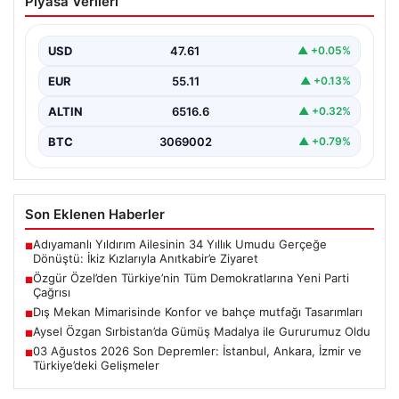
Piyasa Verileri
Demokratlarına Yeni Parti Çağrısı
Yeni Parti Genel Başkanı Özgür Özel, partisinin
Meclis’teki ilk grup toplantısında önemli mesajlar verdi.
USD
47.61
▲ +0.05%
…
EUR
55.11
▲ +0.13%
ALTIN
6516.6
▲ +0.32%
BTC
3069002
▲ +0.79%
Son Eklenen Haberler
Adıyamanlı Yıldırım Ailesinin 34 Yıllık Umudu Gerçeğe
■
Dönüştü: İkiz Kızlarıyla Anıtkabir’e Ziyaret
Özgür Özel’den Türkiye’nin Tüm Demokratlarına Yeni Parti
■
Çağrısı
Dış Mekan Mimarisinde Konfor ve bahçe mutfağı Tasarımları
■
Aysel Özgan Sırbistan’da Gümüş Madalya ile Gururumuz Oldu
■
03 Ağustos 2026 Son Depremler: İstanbul, Ankara, İzmir ve
■
Türkiye’deki Gelişmeler