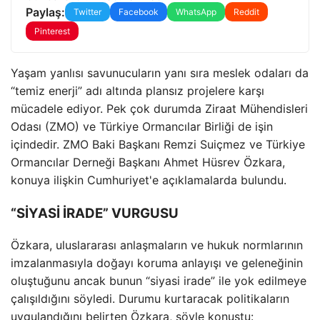
Paylaş:
Twitter
Facebook
WhatsApp
Reddit
Pinterest
Yaşam yanlısı savunucuların yanı sıra meslek odaları da
“temiz enerji” adı altında plansız projelere karşı
mücadele ediyor. Pek çok durumda Ziraat Mühendisleri
Odası (ZMO) ve Türkiye Ormancılar Birliği de işin
içindedir. ZMO Baki Başkanı Remzi Suiçmez ve Türkiye
Ormancılar Derneği Başkanı Ahmet Hüsrev Özkara,
konuya ilişkin Cumhuriyet'e açıklamalarda bulundu.
“SİYASİ İRADE” VURGUSU
Özkara, uluslararası anlaşmaların ve hukuk normlarının
imzalanmasıyla doğayı koruma anlayışı ve geleneğinin
oluştuğunu ancak bunun “siyasi irade” ile yok edilmeye
çalışıldığını söyledi. Durumu kurtaracak politikaların
uygulandığını belirten Özkara, şöyle konuştu: