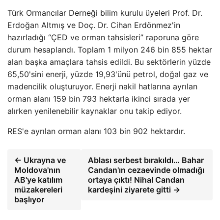
Türk Ormancılar Derneği bilim kurulu üyeleri Prof. Dr.
Erdoğan Altmış ve Doç. Dr. Cihan Erdönmez'in
hazırladığı “ÇED ve orman tahsisleri” raporuna göre
durum hesaplandı. Toplam 1 milyon 246 bin 855 hektar
alan başka amaçlara tahsis edildi. Bu sektörlerin yüzde
65,50'sini enerji, yüzde 19,93'ünü petrol, doğal gaz ve
madencilik oluşturuyor. Enerji nakil hatlarına ayrılan
orman alanı 159 bin 793 hektarla ikinci sırada yer
alırken yenilenebilir kaynaklar onu takip ediyor.
RES'e ayrılan orman alanı 103 bin 902 hektardır.
← Ukrayna ve
Ablası serbest bırakıldı… Bahar
Moldova'nın
Candan'ın cezaevinde olmadığı
AB'ye katılım
ortaya çıktı! Nihal Candan
müzakereleri
kardeşini ziyarete gitti →
başlıyor