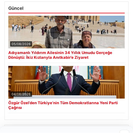
Güncel
05/08/2026
Adıyamanlı Yıldırım Ailesinin 34 Yıllık Umudu Gerçeğe
Dönüştü: İkiz Kızlarıyla Anıtkabir’e Ziyaret
04/08/2026
Özgür Özel’den Türkiye’nin Tüm Demokratlarına Yeni Parti
Çağrısı
Son Eklenen Firmalar