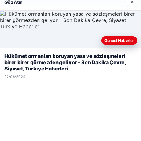
×
Göz Atın
Hastaş Beton
26/05/2026
Güncel Haberler
Web sitemizi nasıl kullandığınızı daha iyi anlayabilmek,
Hükümet ormanları koruyan yasa ve sözleşmeleri
deneyiminizi kişiselleştirmek ve geliştirmek amacıyla çerezler
birer birer görmezden geliyor – Son Dakika Çevre,
kullanıyoruz.
Çerez Politikamız
Siyaset, Türkiye Haberleri
© 2026 Dünya Haberi – Güncel Haberler
Reddet
Kabul Et
22/06/2024
malta work and study
|
lemagrup.com.tr
io