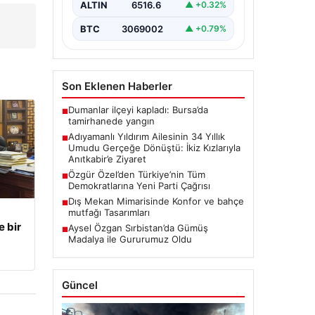
ve Zeynep Yıldırım (59) çifti, tam
ALTIN
6516.6
▲ +0.32%
34 yıl boyunca çocuk…
BTC
3069002
▲ +0.79%
Son Eklenen Haberler
Dumanlar ilçeyi kapladı: Bursa’da
■
tamirhanede yangın
Adıyamanlı Yıldırım Ailesinin 34 Yıllık
■
Umudu Gerçeğe Dönüştü: İkiz Kızlarıyla
Anıtkabir’e Ziyaret
Özgür Özel’den Türkiye’nin Tüm
■
Demokratlarına Yeni Parti Çağrısı
Dış Mekan Mimarisinde Konfor ve bahçe
■
mutfağı Tasarımları
e bir
Aysel Özgan Sırbistan’da Gümüş
■
Madalya ile Gururumuz Oldu
Güncel