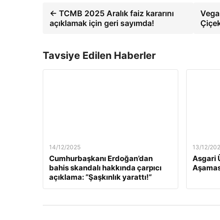
← TCMB 2025 Aralık faiz kararını
Vega 
açıklamak için geri sayımda!
Çiçek
Tavsiye Edilen Haberler
14/12/2025
13/12/20
Cumhurbaşkanı Erdoğan’dan
Asgari 
bahis skandalı hakkında çarpıcı
Aşamas
açıklama: “Şaşkınlık yarattı!”