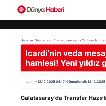
Haberler
›
Güncel
›
Icardi’nin veda mesajına Cimbom’dan trans
Icardi’nin veda mes
hamlesi! Yeni yıldız g
admin
•
12.12.2025 04:17
•
Güncellendi: 12.12.2025
Galatasaray’da Transfer Hazırl