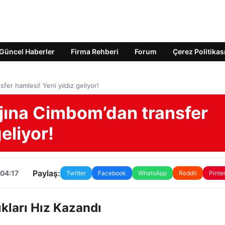
Güncel Haberler
Firma Rehberi
Forum
Çerez Politikas
fer hamlesi! Yeni yıldız geliyor!
ajına Cimbom’dan transfer
eliyor!
Paylaş:
 04:17
Twitter
Facebook
WhatsApp
Reddit
Pinte
ıkları Hız Kazandı