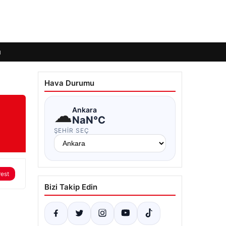
ı
Hava Durumu
☁
Ankara
NaN°C
ŞEHIR SEÇ
rest
Bizi Takip Edin