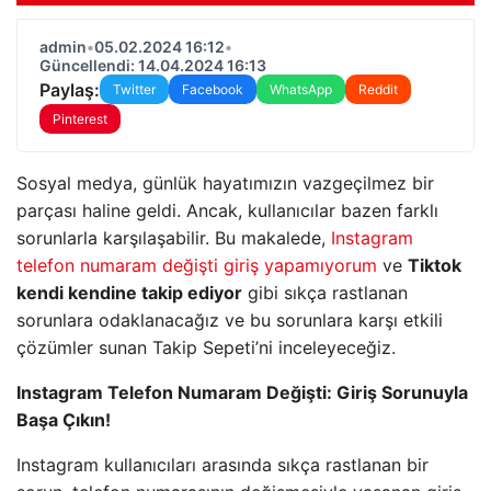
admin
•
05.02.2024 16:12
•
Güncellendi: 14.04.2024 16:13
Paylaş:
Twitter
Facebook
WhatsApp
Reddit
Pinterest
Sosyal medya, günlük hayatımızın vazgeçilmez bir
parçası haline geldi. Ancak, kullanıcılar bazen farklı
sorunlarla karşılaşabilir. Bu makalede,
Instagram
telefon numaram değişti giriş yapamıyorum
ve
Tiktok
kendi kendine takip ediyor
gibi sıkça rastlanan
sorunlara odaklanacağız ve bu sorunlara karşı etkili
çözümler sunan Takip Sepeti’ni inceleyeceğiz.
Instagram Telefon Numaram Değişti: Giriş Sorunuyla
Başa Çıkın!
Instagram kullanıcıları arasında sıkça rastlanan bir