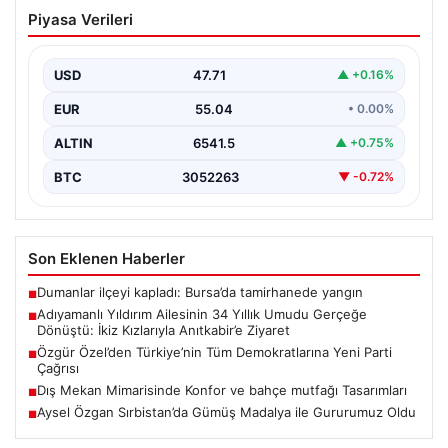
Adıyamanlı Yıldırım Ailesinin 34 Yıllık
Piyasa Verileri
Umudu Gerçeğe Dönüştü: İkiz Kızlarıyla
Anıtkabir’e Ziyaret
USD
47.71
▲ +0.16%
Adıyaman’da yaşayan Abuzer (71) ve Zeynep Yıldırım
(59) çifti, tam 34 yıl boyunca çocuk…
EUR
55.04
• 0.00%
ALTIN
6541.5
▲ +0.75%
BTC
3052263
▼ -0.72%
Son Eklenen Haberler
Dumanlar ilçeyi kapladı: Bursa’da tamirhanede yangın
■
Adıyamanlı Yıldırım Ailesinin 34 Yıllık Umudu Gerçeğe
■
Dönüştü: İkiz Kızlarıyla Anıtkabir’e Ziyaret
Özgür Özel’den Türkiye’nin Tüm Demokratlarına Yeni Parti
■
Çağrısı
Dış Mekan Mimarisinde Konfor ve bahçe mutfağı Tasarımları
■
Aysel Özgan Sırbistan’da Gümüş Madalya ile Gururumuz Oldu
■