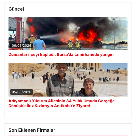
Güncel
06/08/2026
Dumanlar ilçeyi kapladı: Bursa’da tamirhanede yangın
05/08/2026
Adıyamanlı Yıldırım Ailesinin 34 Yıllık Umudu Gerçeğe
Dönüştü: İkiz Kızlarıyla Anıtkabir’e Ziyaret
Son Eklenen Firmalar