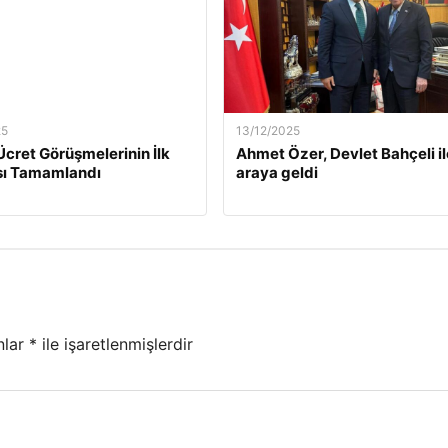
25
13/12/2025
Ücret Görüşmelerinin İlk
Ahmet Özer, Devlet Bahçeli il
ı Tamamlandı
araya geldi
nlar
*
ile işaretlenmişlerdir