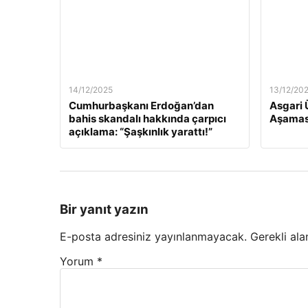
14/12/2025
13/12/20
Cumhurbaşkanı Erdoğan’dan
Asgari 
bahis skandalı hakkında çarpıcı
Aşamas
açıklama: “Şaşkınlık yarattı!”
Bir yanıt yazın
E-posta adresiniz yayınlanmayacak.
Gerekli ala
Yorum
*