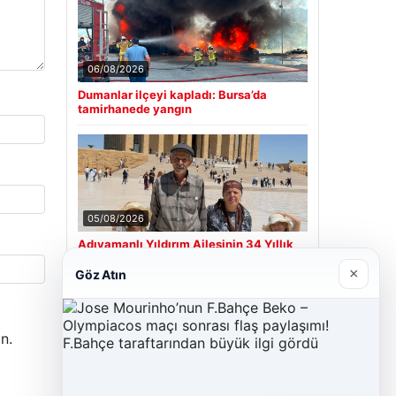
06/08/2026
Dumanlar ilçeyi kapladı: Bursa’da
tamirhanede yangın
05/08/2026
Adıyamanlı Yıldırım Ailesinin 34 Yıllık
Umudu Gerçeğe Dönüştü: İkiz Kızlarıyla
Anıtkabir’e Ziyaret
×
Göz Atın
n.
Son Eklenen Firmalar