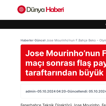
Haberler
›
Güncel
›
Jose Mourinho’nun F.Bahçe Beko – Olympi
Jose Mourinho’nun 
maçı sonrası flaş pa
taraftarından büyük 
admin
•
05.10.2024 04:20
•
Güncellendi: 05.10.202
Fenerbahce Teknik Direktörü Jose Mourinho, Fe