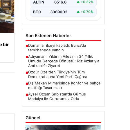
ve Zeynep Yıldırım (59) çifti, tam
ALTIN
6516.6
▲ +0.32%
34 yıl boyunca çocuk…
BTC
3069002
▲ +0.79%
Son Eklenen Haberler
e bir
Dumanlar ilçeyi kapladı: Bursa’da
■
tamirhanede yangın
Adıyamanlı Yıldırım Ailesinin 34 Yıllık
■
Umudu Gerçeğe Dönüştü: İkiz Kızlarıyla
Anıtkabir’e Ziyaret
Özgür Özel’den Türkiye’nin Tüm
■
Demokratlarına Yeni Parti Çağrısı
Dış Mekan Mimarisinde Konfor ve bahçe
■
mutfağı Tasarımları
Aysel Özgan Sırbistan’da Gümüş
■
Madalya ile Gururumuz Oldu
Güncel