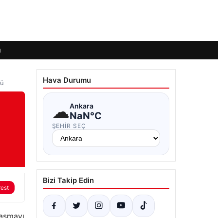
ı
Hava Durumu
dü
☁
Ankara
NaN°C
ŞEHIR SEÇ
Bizi Takip Edin
rest
laşmayı