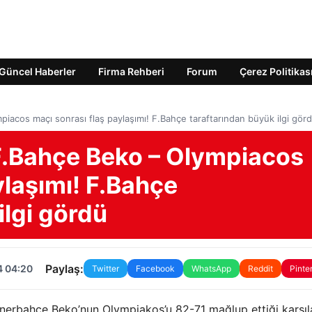
Güncel Haberler
Firma Rehberi
Forum
Çerez Politikas
acos maçı sonrası flaş paylaşımı! F.Bahçe taraftarından büyük ilgi gör
F.Bahçe Beko – Olympiacos
ylaşımı! F.Bahçe
ilgi gördü
Paylaş:
4 04:20
Twitter
Facebook
WhatsApp
Reddit
Pinte
nerbahce Beko’nun Olympiakos’u 82-71 mağlup ettiği karşı