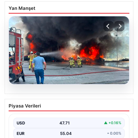
Yan Manşet
06.08.2026
Dumanlar ilçeyi kapladı: Bursa’da
Piyasa Verileri
tamirhanede yangın
USD
47.71
▲ +0.16%
EUR
55.04
• 0.00%