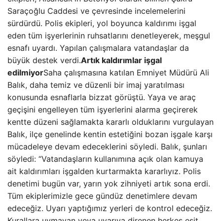
Saraçoğlu Caddesi ve çevresinde incelemelerini
sürdürdü. Polis ekipleri, yol boyunca kaldırımı işgal
eden tüm işyerlerinin ruhsatlarını denetleyerek, meşgul
esnafı uyardı. Yapılan çalışmalara vatandaşlar da
büyük destek verdi.
Artık kaldırımlar işgal
edilmiyor
Saha çalışmasına katılan Emniyet Müdürü Ali
Balık, daha temiz ve düzenli bir imaj yaratılması
konusunda esnaflarla bizzat görüştü. Yaya ve araç
geçişini engelleyen tüm işyerlerini alarma geçirerek
kentte düzeni sağlamakta kararlı olduklarını vurgulayan
Balık, ilçe genelinde kentin estetiğini bozan işgale karşı
mücadeleye devam edeceklerini söyledi. Balık, şunları
söyledi: “Vatandaşların kullanımına açık olan kamuya
ait kaldırımları işgalden kurtarmakta kararlıyız. Polis
denetimi bugün var, yarın yok zihniyeti artık sona erdi.
Tüm ekiplerimizle gece gündüz denetimlere devam
edeceğiz. Uyarı yaptığımız yerleri de kontrol edeceğiz.
Kurallara uymayan veya uyarıya direnen herkes eşit