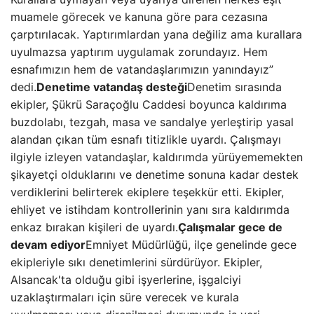
muamele görecek ve kanuna göre para cezasına
çarptırılacak. Yaptırımlardan yana değiliz ama kurallara
uyulmazsa yaptırım uygulamak zorundayız. Hem
esnafımızın hem de vatandaşlarımızın yanındayız”
dedi.
Denetime vatandaş desteği
Denetim sırasında
ekipler, Şükrü Saraçoğlu Caddesi boyunca kaldırıma
buzdolabı, tezgah, masa ve sandalye yerleştirip yasal
alandan çıkan tüm esnafı titizlikle uyardı. Çalışmayı
ilgiyle izleyen vatandaşlar, kaldırımda yürüyememekten
şikayetçi olduklarını ve denetime sonuna kadar destek
verdiklerini belirterek ekiplere teşekkür etti. Ekipler,
ehliyet ve istihdam kontrollerinin yanı sıra kaldırımda
enkaz bırakan kişileri de uyardı.
Çalışmalar gece de
devam ediyor
Emniyet Müdürlüğü, ilçe genelinde gece
ekipleriyle sıkı denetimlerini sürdürüyor. Ekipler,
Alsancak'ta olduğu gibi işyerlerine, işgalciyi
uzaklaştırmaları için süre verecek ve kurala