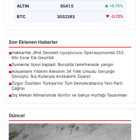
ALTIN
6541.5
▲ +0.75%
BTC
3052263
▼ -0.72%
Son Eklenen Haberler
Hakkari’de JİHA Destekli Uyuşturucu Operasyonunda 253
■
Kilo Esrar Ele Geçirildi
Dumanlar ilçeyi kapladı: Bursa’da tamirhanede yangın
■
Adıyamanlı Yıldırım Ailesinin 34 Yıllık Umudu Gerçeğe
■
Dönüştü: İkiz Kızlarıyla Anıtkabir’e Ziyaret
Özgür Özel’den Türkiye’nin Tüm Demokratlarına Yeni Parti
■
Çağrısı
Dış Mekan Mimarisinde Konfor ve bahçe mutfağı Tasarımları
■
Güncel