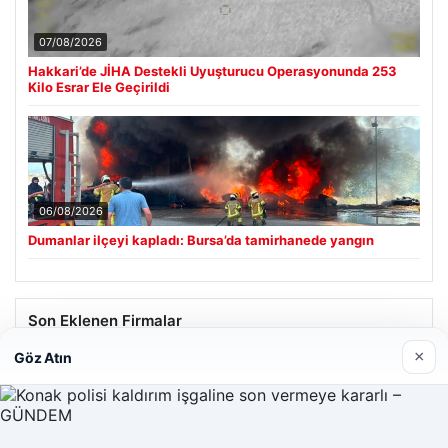
07/08/2026
Hakkari’de JİHA Destekli Uyuşturucu Operasyonunda 253
Kilo Esrar Ele Geçirildi
06/08/2026
Dumanlar ilçeyi kapladı: Bursa’da tamirhanede yangın
Son Eklenen Firmalar
×
Göz Atın
Hastaş Beton
26/05/2026