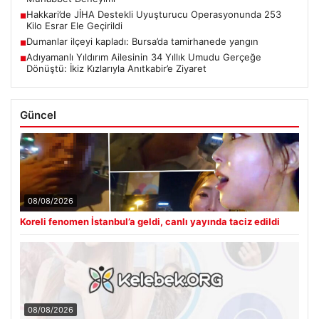
Hakkari’de JİHA Destekli Uyuşturucu Operasyonunda 253
■
Kilo Esrar Ele Geçirildi
Dumanlar ilçeyi kapladı: Bursa’da tamirhanede yangın
■
Adıyamanlı Yıldırım Ailesinin 34 Yıllık Umudu Gerçeğe
■
Dönüştü: İkiz Kızlarıyla Anıtkabir’e Ziyaret
Güncel
08/08/2026
Koreli fenomen İstanbul’a geldi, canlı yayında taciz edildi
08/08/2026