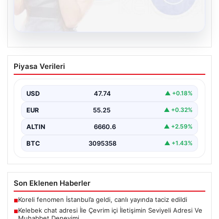
08.08.2026
Kelebek chat adresi İle Çevrim içi
Piyasa Verileri
İletişimin Seviyeli Adresi Ve Muhabbet
Deneyimi
USD
47.74
▲ +0.18%
İnternet çağında bireylerin seviyeli bir şekilde bağlantı
oluşturması büyük bir önem taşımaktadır. Halen pek…
EUR
55.25
▲ +0.32%
ALTIN
6660.6
▲ +2.59%
BTC
3095358
▲ +1.43%
Son Eklenen Haberler
Koreli fenomen İstanbul’a geldi, canlı yayında taciz edildi
■
Kelebek chat adresi İle Çevrim içi İletişimin Seviyeli Adresi Ve
■
Muhabbet Deneyimi