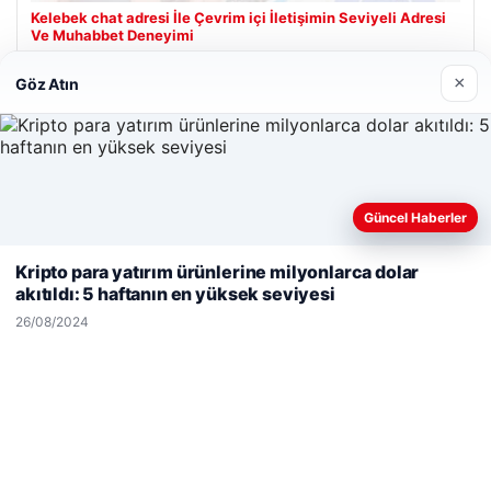
Kelebek chat adresi İle Çevrim içi İletişimin Seviyeli Adresi
Ve Muhabbet Deneyimi
×
Göz Atın
Son Eklenen Firmalar
Hastaş Beton
26/05/2026
Güncel Haberler
Web sitemizi nasıl kullandığınızı daha iyi anlayabilmek,
deneyiminizi kişiselleştirmek ve geliştirmek amacıyla çerezler
Kripto para yatırım ürünlerine milyonlarca dolar
kullanıyoruz.
Çerez Politikamız
akıtıldı: 5 haftanın en yüksek seviyesi
Reddet
Kabul Et
26/08/2024
© 2026 Dünya Haberi – Güncel Haberler
malta work and study
|
lemagrup.com.tr
tcio
ziantep escort
ziantep escort
ziantep escort
ziantep escort
ziantep escort