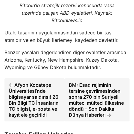
Bitcoin’in stratejik rezervi konusunda yasa
üzerinde çalışan ABD eyaletleri
. Kaynak:
Bitcoinlaws.io
Utah, tasarının uygulanmasından sadece bir taş
atımıdır ve en büyük ilerlemeyi kaydeden devlettir.
Benzer yasaları değerlendiren diğer eyaletler arasında
Arizona, Kentucky, New Hampshire, Kuzey Dakota,
Wyoming ve Güney Dakota bulunmaktadır.
← Afyon Kocatepe
BM: Esad rejiminin
Üniversitesi’nde
tersine çevrilmesinden
bilgisayar saldırısı! 26
sonra 270 bin Suriyeli
Bin Bilgi TC İnsanların
mülteci mülteci ülkesine
TC bilgisi, e-posta ve
döndü – Son Dakika
kayıt ele geçirildi
Dünya Haberleri →