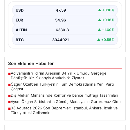
Yeni Parti Genel Başkanı Özgür Özel, partisinin
Meclis’teki ilk grup toplantısında önemli mesajlar verdi.
USD
47.59
▲ +0.10%
…
EUR
54.96
▲ +0.16%
ALTIN
6330.8
▲ +1.60%
BTC
3044921
▲ +0.55%
Son Eklenen Haberler
Adıyamanlı Yıldırım Ailesinin 34 Yıllık Umudu Gerçeğe
■
Dönüştü: İkiz Kızlarıyla Anıtkabir’e Ziyaret
Özgür Özel’den Türkiye’nin Tüm Demokratlarına Yeni Parti
■
Çağrısı
Dış Mekan Mimarisinde Konfor ve bahçe mutfağı Tasarımları
■
Aysel Özgan Sırbistan’da Gümüş Madalya ile Gururumuz Oldu
■
03 Ağustos 2026 Son Depremler: İstanbul, Ankara, İzmir ve
■
Türkiye’deki Gelişmeler