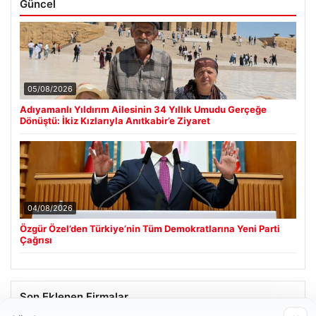
Güncel
05/08/2026
Adıyamanlı Yıldırım Ailesinin 34 Yıllık Umudu Gerçeğe
Dönüştü: İkiz Kızlarıyla Anıtkabir’e Ziyaret
04/08/2026
Özgür Özel’den Türkiye’nin Tüm Demokratlarına Yeni Parti
Çağrısı
Son Eklenen Firmalar