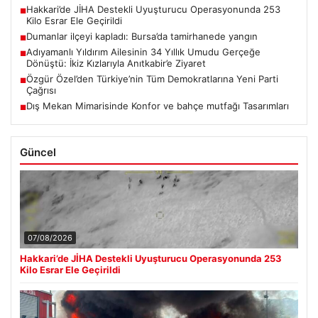
Hakkari’de JİHA Destekli Uyuşturucu Operasyonunda 253
■
Kilo Esrar Ele Geçirildi
Dumanlar ilçeyi kapladı: Bursa’da tamirhanede yangın
■
Adıyamanlı Yıldırım Ailesinin 34 Yıllık Umudu Gerçeğe
■
Dönüştü: İkiz Kızlarıyla Anıtkabir’e Ziyaret
Özgür Özel’den Türkiye’nin Tüm Demokratlarına Yeni Parti
■
Çağrısı
Dış Mekan Mimarisinde Konfor ve bahçe mutfağı Tasarımları
■
Güncel
07/08/2026
Hakkari’de JİHA Destekli Uyuşturucu Operasyonunda 253
Kilo Esrar Ele Geçirildi