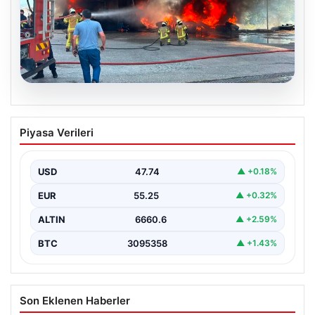
06.08.2026
Dumanlar ilçeyi kapladı: Bursa’da
Piyasa Verileri
tamirhanede yangın
USD
47.74
▲ +0.18%
EUR
55.25
▲ +0.32%
ALTIN
6660.6
▲ +2.59%
BTC
3095358
▲ +1.43%
Son Eklenen Haberler