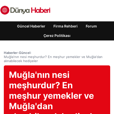
Güncel Haberler
Firma Rehberi
Forum
Çerez Politikası
Haberler
›
Güncel
›
Muğla'nın nesi meşhurdur? En meşhur yemekler ve Muğla'dan
alınabilecek hediyeler
Muğla'nın nesi
meşhurdur? En
meşhur yemekler ve
Muğla'dan