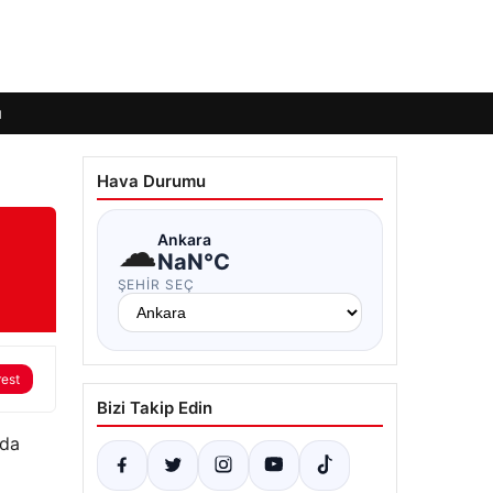
ı
Hava Durumu
☁
Ankara
NaN°C
ŞEHIR SEÇ
rest
Bizi Takip Edin
nda