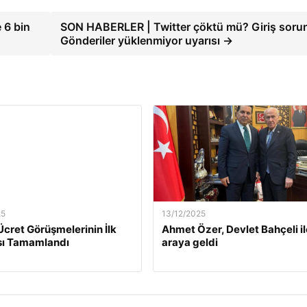
 6 bin
SON HABERLER | Twitter çöktü mü? Giriş sor
Gönderiler yüklenmiyor uyarısı →
25
13/12/2025
Ücret Görüşmelerinin İlk
Ahmet Özer, Devlet Bahçeli il
ı Tamamlandı
araya geldi