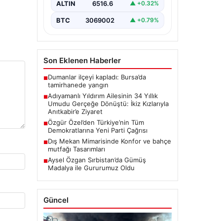
ve Zeynep Yıldırım (59) çifti, tam
ALTIN
6516.6
▲ +0.32%
34 yıl boyunca çocuk…
BTC
3069002
▲ +0.79%
Son Eklenen Haberler
Dumanlar ilçeyi kapladı: Bursa’da
■
tamirhanede yangın
Adıyamanlı Yıldırım Ailesinin 34 Yıllık
■
Umudu Gerçeğe Dönüştü: İkiz Kızlarıyla
Anıtkabir’e Ziyaret
Özgür Özel’den Türkiye’nin Tüm
■
Demokratlarına Yeni Parti Çağrısı
Dış Mekan Mimarisinde Konfor ve bahçe
■
mutfağı Tasarımları
Aysel Özgan Sırbistan’da Gümüş
■
Madalya ile Gururumuz Oldu
Güncel