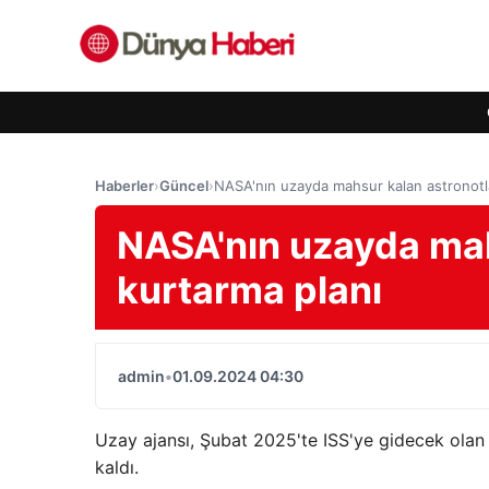
Haberler
›
Güncel
›
NASA'nın uzayda mahsur kalan astronotla
NASA'nın uzayda mah
kurtarma planı
admin
•
01.09.2024 04:30
Uzay ajansı, Şubat 2025'te ISS'ye gidecek ola
kaldı.