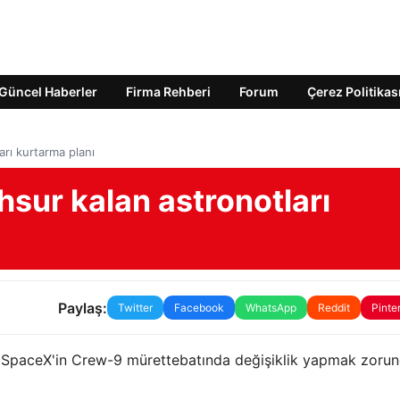
Güncel Haberler
Firma Rehberi
Forum
Çerez Politikas
rı kurtarma planı
sur kalan astronotları
Paylaş:
Twitter
Facebook
WhatsApp
Reddit
Pinte
n SpaceX'in Crew-9 mürettebatında değişiklik yapmak zoru