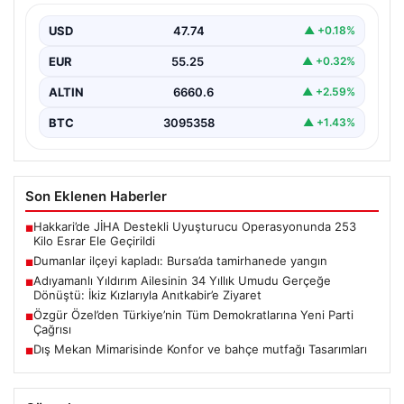
USD
47.74
▲ +0.18%
EUR
55.25
▲ +0.32%
ALTIN
6660.6
▲ +2.59%
BTC
3095358
▲ +1.43%
Son Eklenen Haberler
Hakkari’de JİHA Destekli Uyuşturucu Operasyonunda 253
■
Kilo Esrar Ele Geçirildi
Dumanlar ilçeyi kapladı: Bursa’da tamirhanede yangın
■
Adıyamanlı Yıldırım Ailesinin 34 Yıllık Umudu Gerçeğe
■
Dönüştü: İkiz Kızlarıyla Anıtkabir’e Ziyaret
Özgür Özel’den Türkiye’nin Tüm Demokratlarına Yeni Parti
■
Çağrısı
Dış Mekan Mimarisinde Konfor ve bahçe mutfağı Tasarımları
■