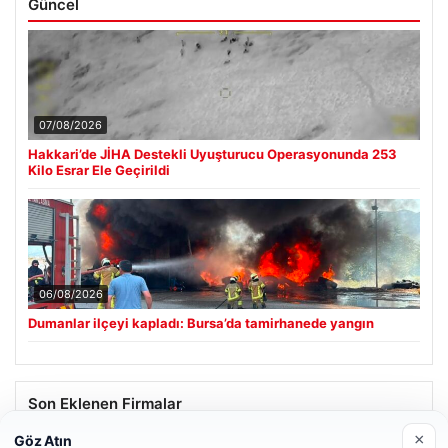
Güncel
07/08/2026
Hakkari’de JİHA Destekli Uyuşturucu Operasyonunda 253
Kilo Esrar Ele Geçirildi
06/08/2026
Dumanlar ilçeyi kapladı: Bursa’da tamirhanede yangın
Son Eklenen Firmalar
×
Göz Atın