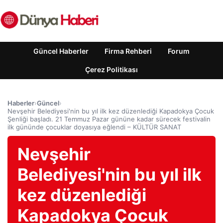
Güncel Haberler
Firma Rehberi
Forum
Çerez Politikası
Haberler
›
Güncel
›
Nevşehir Belediyesi'nin bu yıl ilk kez düzenlediği Kapadokya Çocuk
Şenliği başladı. 21 Temmuz Pazar gününe kadar sürecek festivalin
ilk gününde çocuklar doyasıya eğlendi – KÜLTÜR SANAT
Nevşehir
Belediyesi'nin bu yıl ilk
kez düzenlediği
Kapadokya Çocuk