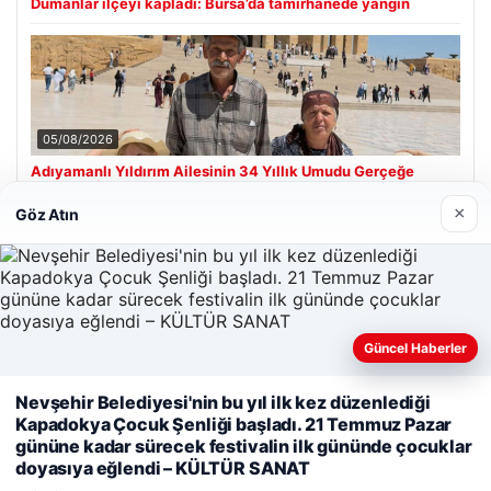
Dumanlar ilçeyi kapladı: Bursa’da tamirhanede yangın
05/08/2026
Adıyamanlı Yıldırım Ailesinin 34 Yıllık Umudu Gerçeğe
Dönüştü: İkiz Kızlarıyla Anıtkabir’e Ziyaret
×
Göz Atın
Son Eklenen Firmalar
Hastaş Beton
Güncel Haberler
26/05/2026
Nevşehir Belediyesi'nin bu yıl ilk kez düzenlediği
Web sitemizi nasıl kullandığınızı daha iyi anlayabilmek,
Kapadokya Çocuk Şenliği başladı. 21 Temmuz Pazar
deneyiminizi kişiselleştirmek ve geliştirmek amacıyla çerezler
gününe kadar sürecek festivalin ilk gününde çocuklar
kullanıyoruz.
Çerez Politikamız
doyasıya eğlendi – KÜLTÜR SANAT
Reddet
Kabul Et