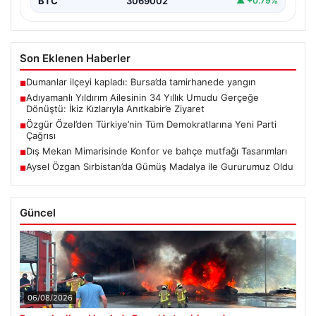
BTC
3069002
▲ +0.79%
Son Eklenen Haberler
Dumanlar ilçeyi kapladı: Bursa’da tamirhanede yangın
■
Adıyamanlı Yıldırım Ailesinin 34 Yıllık Umudu Gerçeğe
■
Dönüştü: İkiz Kızlarıyla Anıtkabir’e Ziyaret
Özgür Özel’den Türkiye’nin Tüm Demokratlarına Yeni Parti
■
Çağrısı
Dış Mekan Mimarisinde Konfor ve bahçe mutfağı Tasarımları
■
Aysel Özgan Sırbistan’da Gümüş Madalya ile Gururumuz Oldu
■
Güncel
06/08/2026