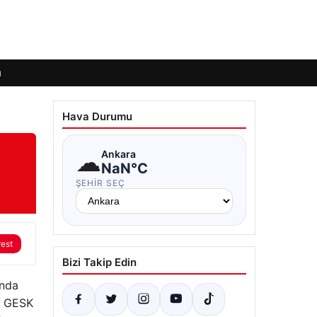
ı
Hava Durumu
☁
Ankara
NaN°C
ŞEHIR SEÇ
rest
Bizi Takip Edin
ında
si GESK