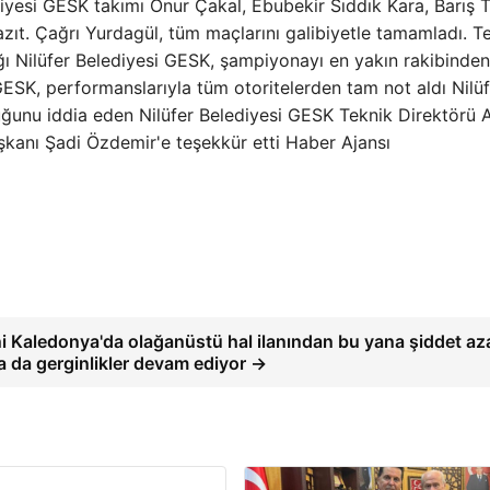
diyesi GESK takımı Onur Çakal, Ebubekir Sıddık Kara, Barış 
ıt. Çağrı Yurdagül, tüm maçlarını galibiyetle tamamladı. T
ığı Nilüfer Belediyesi GESK, şampiyonayı en yakın rakibinden
GESK, performanslarıyla tüm otoritelerden tam not aldı Nilü
uğunu iddia eden Nilüfer Belediyesi GESK Teknik Direktörü A
şkanı Şadi Özdemir'e teşekkür etti Haber Ajansı
i Kaledonya'da olağanüstü hal ilanından bu yana şiddet az
a da gerginlikler devam ediyor →