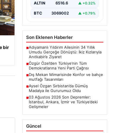
toplantısında önemli mesajlar
ALTIN
6516.6
▲ +0.32%
verdi.…
BTC
3069002
▲ +0.79%
Son Eklenen Haberler
e bir
Adıyamanlı Yıldırım Ailesinin 34 Yıllık
■
Umudu Gerçeğe Dönüştü: İkiz Kızlarıyla
Anıtkabir’e Ziyaret
Özgür Özel’den Türkiye’nin Tüm
■
Demokratlarına Yeni Parti Çağrısı
Dış Mekan Mimarisinde Konfor ve bahçe
■
mutfağı Tasarımları
Aysel Özgan Sırbistan’da Gümüş
■
Madalya ile Gururumuz Oldu
03 Ağustos 2026 Son Depremler:
■
İstanbul, Ankara, İzmir ve Türkiye’deki
Gelişmeler
Güncel