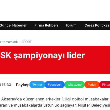
Güncel Haberler
Firma Rehberi
Forum
Çerez Politikas
er tamamladı – SPORT
ESK şampiyonayı lider
Paylaş:
4 16:33
Twitter
Facebook
WhatsApp
Reddit
Pinte
, Aksaray'da düzenlenen erkekler 1. ligi golbol müsabakalar
 çıkaran ve müsabakalarda üstünlük sağlayan Nilüfer Belediye