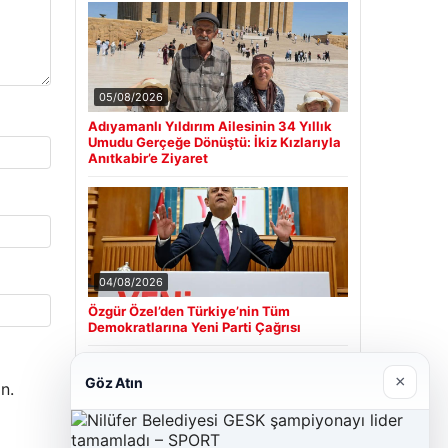
05/08/2026
Adıyamanlı Yıldırım Ailesinin 34 Yıllık
Umudu Gerçeğe Dönüştü: İkiz Kızlarıyla
Anıtkabir’e Ziyaret
04/08/2026
Özgür Özel’den Türkiye’nin Tüm
Demokratlarına Yeni Parti Çağrısı
×
Göz Atın
n.
Son Eklenen Firmalar