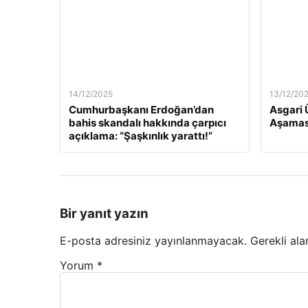
14/12/2025
13/12/20
Cumhurbaşkanı Erdoğan’dan
Asgari 
bahis skandalı hakkında çarpıcı
Aşamas
açıklama: “Şaşkınlık yarattı!”
Bir yanıt yazın
E-posta adresiniz yayınlanmayacak.
Gerekli ala
Yorum
*