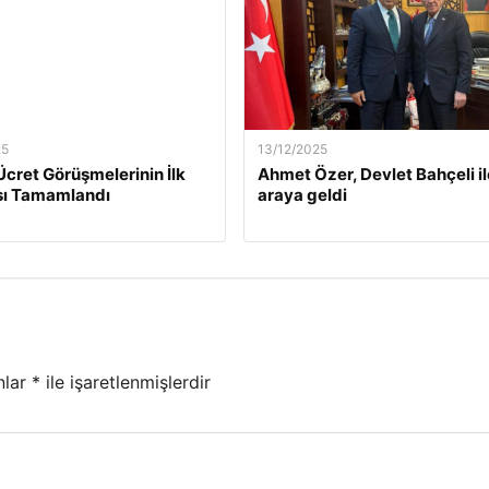
25
13/12/2025
Ücret Görüşmelerinin İlk
Ahmet Özer, Devlet Bahçeli il
ı Tamamlandı
araya geldi
nlar
*
ile işaretlenmişlerdir