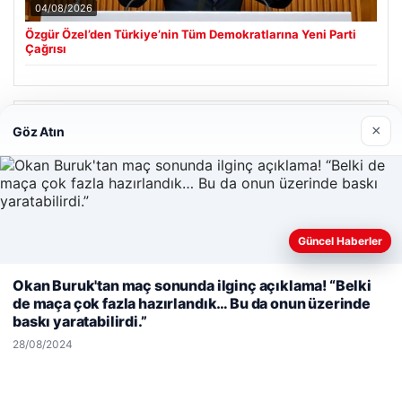
04/08/2026
Özgür Özel’den Türkiye’nin Tüm Demokratlarına Yeni Parti
Çağrısı
Son Eklenen Firmalar
×
Göz Atın
Hastaş Beton
26/05/2026
Güncel Haberler
Web sitemizi nasıl kullandığınızı daha iyi anlayabilmek,
Okan Buruk'tan maç sonunda ilginç açıklama! “Belki
deneyiminizi kişiselleştirmek ve geliştirmek amacıyla çerezler
de maça çok fazla hazırlandık… Bu da onun üzerinde
kullanıyoruz.
Çerez Politikamız
baskı yaratabilirdi.”
© 2026 Dünya Haberi – Güncel Haberler
Reddet
Kabul Et
28/08/2024
malta work and study
|
lemagrup.com.tr
tcio