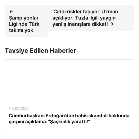
←
'Ciddi riskler taşıyor' Uzman
Şampiyonlar
açıklıyor: Tuzla ilgili yaygın
Ligi'nde Türk
yanlış inanışlara dikkat! →
takımı yok
Tavsiye Edilen Haberler
14/12/2025
Cumhurbaşkanı Erdoğan’dan bahis skandalı hakkında
çarpıcı açıklama: “Şaşkınlık yarattı!”