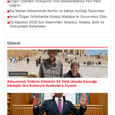
Özgür Özel’den Türkiye’nin Tüm Demokratlarına Yeni Parti
■
Çağrısı
Dış Mekan Mimarisinde Konfor ve bahçe mutfağı Tasarımları
■
Aysel Özgan Sırbistan’da Gümüş Madalya ile Gururumuz Oldu
■
03 Ağustos 2026 Son Depremler: İstanbul, Ankara, İzmir ve
■
Türkiye’deki Gelişmeler
Güncel
05/08/2026
Adıyamanlı Yıldırım Ailesinin 34 Yıllık Umudu Gerçeğe
Dönüştü: İkiz Kızlarıyla Anıtkabir’e Ziyaret