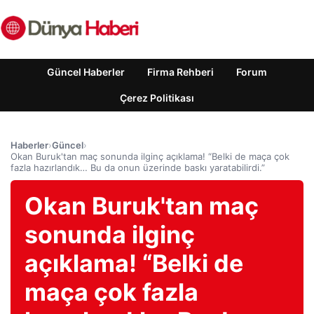
Güncel Haberler
Firma Rehberi
Forum
Çerez Politikası
Haberler
›
Güncel
›
Okan Buruk'tan maç sonunda ilginç açıklama! “Belki de maça çok
fazla hazırlandık… Bu da onun üzerinde baskı yaratabilirdi.”
Okan Buruk'tan maç
sonunda ilginç
açıklama! “Belki de
maça çok fazla