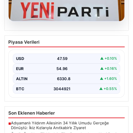
04.08.2026
Özgür Özel’den Türkiye’nin Tüm
Piyasa Verileri
Demokratlarına Yeni Parti Çağrısı
Yeni Parti Genel Başkanı Özgür Özel, partisinin
Meclis’teki ilk grup toplantısında önemli mesajlar verdi.
USD
47.59
▲ +0.10%
…
EUR
54.96
▲ +0.16%
ALTIN
6330.8
▲ +1.60%
BTC
3044921
▲ +0.55%
Son Eklenen Haberler
Adıyamanlı Yıldırım Ailesinin 34 Yıllık Umudu Gerçeğe
■
Dönüştü: İkiz Kızlarıyla Anıtkabir’e Ziyaret