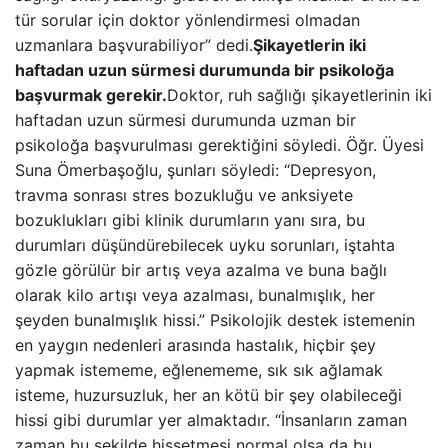
tür sorular için doktor yönlendirmesi olmadan
uzmanlara başvurabiliyor” dedi.
Şikayetlerin iki
haftadan uzun sürmesi durumunda bir psikoloğa
başvurmak gerekir.
Doktor, ruh sağlığı şikayetlerinin iki
haftadan uzun sürmesi durumunda uzman bir
psikoloğa başvurulması gerektiğini söyledi. Öğr. Üyesi
Suna Ömerbaşoğlu, şunları söyledi: “Depresyon,
travma sonrası stres bozukluğu ve anksiyete
bozuklukları gibi klinik durumların yanı sıra, bu
durumları düşündürebilecek uyku sorunları, iştahta
gözle görülür bir artış veya azalma ve buna bağlı
olarak kilo artışı veya azalması, bunalmışlık, her
şeyden bunalmışlık hissi.” Psikolojik destek istemenin
en yaygın nedenleri arasında hastalık, hiçbir şey
yapmak istememe, eğlenememe, sık sık ağlamak
isteme, huzursuzluk, her an kötü bir şey olabileceği
hissi gibi durumlar yer almaktadır. “İnsanların zaman
zaman bu şekilde hissetmesi normal olsa da bu