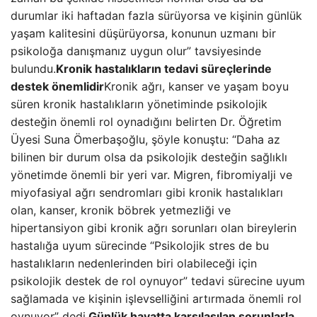
durumlar iki haftadan fazla sürüyorsa ve kişinin günlük
yaşam kalitesini düşürüyorsa, konunun uzmanı bir
psikoloğa danışmanız uygun olur” tavsiyesinde
bulundu.
Kronik hastalıkların tedavi süreçlerinde
destek önemlidir
Kronik ağrı, kanser ve yaşam boyu
süren kronik hastalıkların yönetiminde psikolojik
desteğin önemli rol oynadığını belirten Dr. Öğretim
Üyesi Suna Ömerbaşoğlu, şöyle konuştu: “Daha az
bilinen bir durum olsa da psikolojik desteğin sağlıklı
yönetimde önemli bir yeri var. Migren, fibromiyalji ve
miyofasiyal ağrı sendromları gibi kronik hastalıkları
olan, kanser, kronik böbrek yetmezliği ve
hipertansiyon gibi kronik ağrı sorunları olan bireylerin
hastalığa uyum sürecinde “Psikolojik stres de bu
hastalıkların nedenlerinden biri olabileceği için
psikolojik destek de rol oynuyor” tedavi sürecine uyum
sağlamada ve kişinin işlevselliğini artırmada önemli rol
oynuyor” dedi.
Günlük hayatta karşılaşılan sorunlarla