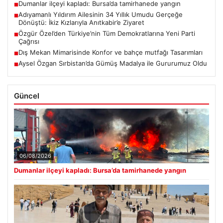
Dumanlar ilçeyi kapladı: Bursa’da tamirhanede yangın
■
Adıyamanlı Yıldırım Ailesinin 34 Yıllık Umudu Gerçeğe
■
Dönüştü: İkiz Kızlarıyla Anıtkabir’e Ziyaret
Özgür Özel’den Türkiye’nin Tüm Demokratlarına Yeni Parti
■
Çağrısı
Dış Mekan Mimarisinde Konfor ve bahçe mutfağı Tasarımları
■
Aysel Özgan Sırbistan’da Gümüş Madalya ile Gururumuz Oldu
■
Güncel
06/08/2026
Dumanlar ilçeyi kapladı: Bursa’da tamirhanede yangın