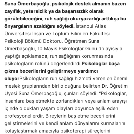
Suna Ömerbaşoğlu, psikolojik destek almanın bazen
zayıflık, yetersizlik ya da başarısızlık olarak
görülebileceğini, ruh sağlığı okuryazarlığı arttıkça bu
önyargıların azaldığını söyledi.
İstanbul Atlas
Üniversitesi İnsan ve Toplum Bilimleri Fakültesi
Psikoloji Bölümü Doktoru. Öğretmen Suna
Ömerbaşoğlu, 10 Mayıs Psikologlar Günü dolayısıyla
yaptığı açıklamada, ruh sağlığının korunmasında
psikologların rolünü değerlendirdi.
Psikologlar başa
çıkma becerilerini geliştirmeye yardımcı
oluyor
Psikologların ruh sağlığı hizmeti veren en önemli
meslek gruplarından biri olduğunu belirten Dr. Öğretim
Üyesi Suna Ömerbaşoğlu, şunları söyledi: “Psikologlar,
insanlara baş etmekte zorlandıkları veya anlam arayışı
içinde oldukları yaşam olayları boyunca eşlik eden
profesyonellerdir. Bireylerin baş etme becerilerini
geliştirmelerini ve kendi anlam dünyalarını kurmalarını
kolaylaştırmak amacıyla psikoterapi süreçlerini