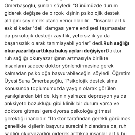
Ömerbaşoğlu, şunları söyledi: “Günümüzde durum
giderek değişse de birçok kişinin psikolojik destek
aldığını söylemek utanç verici olabilir. . “İnsanlar artık
eskisi kadar 'deli' damgası yeme endişesi taşımasalar
da psikolojik desteği zayıflık, yetersizlik ya da
başarısızlık olarak tanımlayabiliyorlar” dedi.
Ruh sağlığı
okuryazarlığı arttıkça bakış açıları değişiyor
Doktor,
ruh sağlığı okuryazarlığının artmasıyla birlikte
insanların sadece doktor yönlendirmesine gerek
kalmadan psikoloğa başvurabileceğini söyledi. Öğretim
Üyesi Suna Ömerbaşoğlu, “Psikolojik destek alma
konusunda toplumumuzda yaygın olarak görülen
yanılgılardan biri de, kişinin yalnızca depresyon ya da
anksiyete bozukluğu gibi klinik bir durum varsa ve
doktora gitmesi gerekiyorsa psikoloğa gitmesi
gerektiği inancıdır. “Doktor tarafından gerekli görülmek
genellikle kişilerin başvuru sürecini hızlandırsa da, ruh
sağlığı okuryazarlığı giderek arttıkça insanlar artık bu