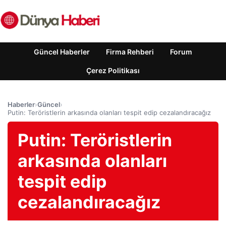
Güncel Haberler
Firma Rehberi
Forum
Çerez Politikası
Haberler
›
Güncel
›
Putin: Teröristlerin arkasında olanları tespit edip cezalandıracağız
Putin: Teröristlerin
arkasında olanları
tespit edip
cezalandıracağız