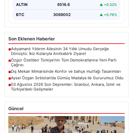
ALTIN
6516.6
▲ +0.32%
BTC
3069002
▲ +0.79%
Son Eklenen Haberler
Adıyamanlı Yıldırım Ailesinin 34 Yıllık Umudu Gerçeğe
■
Dönüştü: İkiz Kızlarıyla Anıtkabir’e Ziyaret
Özgür Özel’den Türkiye’nin Tüm Demokratlarına Yeni Parti
■
Çağrısı
Dış Mekan Mimarisinde Konfor ve bahçe mutfağı Tasarımları
■
Aysel Özgan Sırbistan’da Gümüş Madalya ile Gururumuz Oldu
■
03 Ağustos 2026 Son Depremler: İstanbul, Ankara, İzmir ve
■
Türkiye’deki Gelişmeler
Güncel