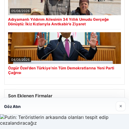
05/08/2026
Adıyamanlı Yıldırım Ailesinin 34 Yıllık Umudu Gerçeğe
Dönüştü: İkiz Kızlarıyla Anıtkabir’e Ziyaret
04/08/2026
Özgür Özel’den Türkiye’nin Tüm Demokratlarına Yeni Parti
Çağrısı
Son Eklenen Firmalar
×
Göz Atın
Hastaş Beton
26/05/2026