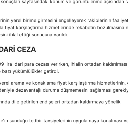
ma sonuçları sayfasındaki konum ve görüntülenme açısından r
inin yerel birime girmesini engelleyerek rakiplerinin faaliye
da fiyat karşılaştırma hizmetlerinde rekabetin bozulmasına 
ni ihlal ettiği sonucuna varıldı.
İDARİ CEZA
lira idari para cezası verirken, ihlalin ortadan kaldırılması
 bazı yükümlülükler getirdi.
erel arama ve konaklama fiyat karşılaştırma hizmetlerinin, 
nedeniyle dezavantajlı duruma düşmemesini sağlaması gereki
rında dile getirilen endişeleri ortadan kaldırmaya yönelik
le'ın sunduğu tedbir tavsiyelerinin uygulamaya konulması v