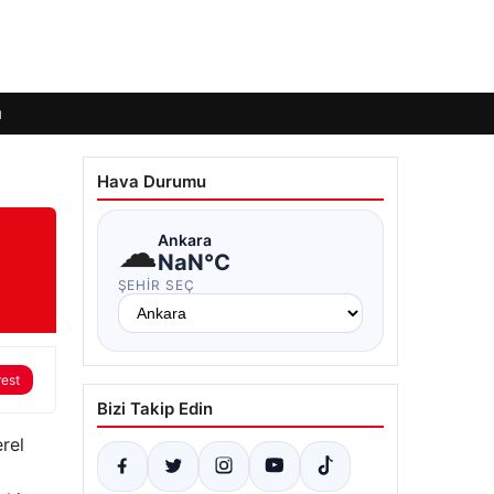
ı
Hava Durumu
☁
Ankara
NaN°C
ŞEHIR SEÇ
rest
Bizi Takip Edin
rel