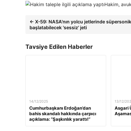
Hakim, avuka
← X-59: NASA'nın yolcu jetlerinde süpersonik
başlatabilecek 'sessiz' jeti
Tavsiye Edilen Haberler
14/12/2025
13/12/20
Cumhurbaşkanı Erdoğan’dan
Asgari 
bahis skandalı hakkında çarpıcı
Aşamas
açıklama: “Şaşkınlık yarattı!”