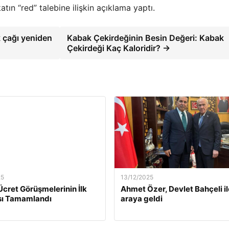
tın “red” talebine ilişkin açıklama yaptı.
 çağı yeniden
Kabak Çekirdeğinin Besin Değeri: Kabak
Çekirdeği Kaç Kaloridir? →
25
13/12/2025
Ücret Görüşmelerinin İlk
Ahmet Özer, Devlet Bahçeli il
ı Tamamlandı
araya geldi