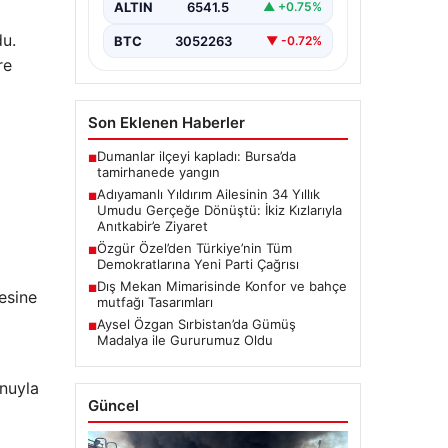
ve Zeynep Yıldırım (59) çifti, tam
ALTIN
6541.5
▲ +0.75%
34 yıl boyunca çocuk…
du.
BTC
3052263
▼ -0.72%
re
Son Eklenen Haberler
Dumanlar ilçeyi kapladı: Bursa’da
■
tamirhanede yangın
Adıyamanlı Yıldırım Ailesinin 34 Yıllık
■
Umudu Gerçeğe Dönüştü: İkiz Kızlarıyla
Anıtkabir’e Ziyaret
Özgür Özel’den Türkiye’nin Tüm
■
Demokratlarına Yeni Parti Çağrısı
Dış Mekan Mimarisinde Konfor ve bahçe
■
mesine
mutfağı Tasarımları
Aysel Özgan Sırbistan’da Gümüş
■
Madalya ile Gururumuz Oldu
onuyla
Güncel