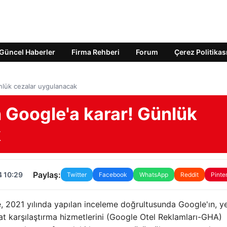
Güncel Haberler
Firma Rehberi
Forum
Çerez Politikas
nlük cezalar uygulanacak
 Google'a karar! Günlük
k
Paylaş:
4 10:29
Twitter
Facebook
WhatsApp
Reddit
Pinte
, 2021 yılında yapılan inceleme doğrultusunda Google'ın, ye
at karşılaştırma hizmetlerini (Google Otel Reklamları-GHA)