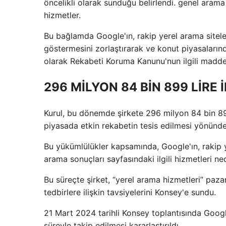
öncelikli olarak sunduğu belirlendi. genel ara
hizmetler.
Bu bağlamda Google'ın, rakip yerel arama siteler
göstermesini zorlaştırarak ve konut piyasaların
olarak Rekabeti Koruma Kanunu'nun ilgili maddesi
296 MİLYON 84 BİN 899 LİRE 
Kurul, bu dönemde şirkete 296 milyon 84 bin 899 
piyasada etkin rekabetin tesis edilmesi yönünde
Bu yükümlülükler kapsamında, Google'ın, rakip y
arama sonuçları sayfasındaki ilgili hizmetleri 
Bu süreçte şirket, “yerel arama hizmetleri” paza
tedbirlere ilişkin tavsiyelerini Konsey'e sundu.
21 Mart 2024 tarihli Konsey toplantısında Goog
süreyle takip edilmesi kararlaştırıldı.