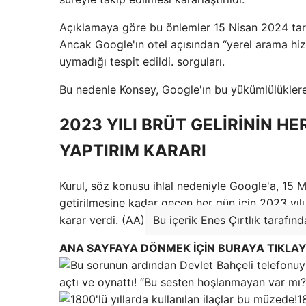
Açıklamaya göre bu önlemler 15 Nisan 2024 tari
Ancak Google'ın otel açısından “yerel arama hi
uymadığı tespit edildi. sorguları.
Bu nedenle Konsey, Google'ın bu yükümlülükler
2023 YILI BRÜT GELİRİNİN HE
YAPTIRIM KARARI
Kurul, söz konusu ihlal nedeniyle Google'a, 15 
getirilmesine kadar geçen her gün için 2023 yılı 
karar verdi. (AA)
Bu içerik Enes Çırtlık tarafınd
ANA SAYFAYA DÖNMEK İÇİN BURAYA TIKLAY
açtı ve oynattı! “Bu sesten hoşlanmayan var mı?
1