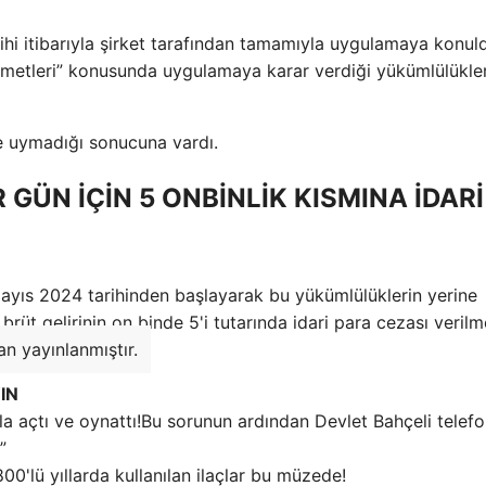
hi itibarıyla şirket tarafından tamamıyla uygulamaya konul
zmetleri” konusunda uygulamaya karar verdiği yükümlülükle
e uymadığı sonucuna vardı.
R GÜN İÇİN 5 ONBİNLİK KISMINA İDARİ
Mayıs 2024 tarihinden başlayarak bu yükümlülüklerin yerine
brüt gelirinin on binde 5'i tutarında idari para cezası veril
an yayınlanmıştır.
IN
Bu sorunun ardından Devlet Bahçeli telef
”
800'lü yıllarda kullanılan ilaçlar bu müzede!