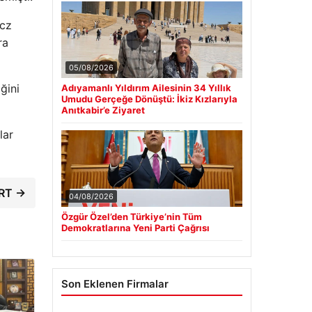
zcz
ra
05/08/2026
ğini
Adıyamanlı Yıldırım Ailesinin 34 Yıllık
Umudu Gerçeğe Dönüştü: İkiz Kızlarıyla
Anıtkabir’e Ziyaret
lar
ORT →
04/08/2026
Özgür Özel’den Türkiye’nin Tüm
Demokratlarına Yeni Parti Çağrısı
Son Eklenen Firmalar