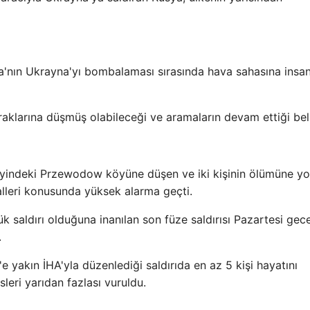
a'nın Ukrayna'yı bombalaması sırasında hava sahasına insan
aklarına düşmüş olabileceği ve aramaların devam ettiği belir
yindeki Przewodow köyüne düşen ve iki kişinin ölümüne yo
alleri konusunda yüksek alarma geçti.
k saldırı olduğuna inanılan son füze saldırısı Pazartesi gece
.
 yakın İHA'yla düzenlediği saldırıda en az 5 kişi hayatını
leri yarıdan fazlası vuruldu.