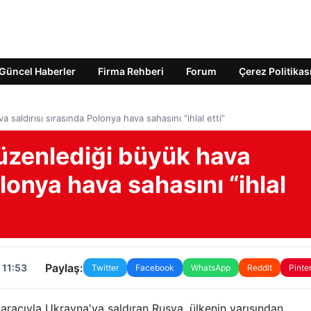
Güncel Haberler
Firma Rehberi
Forum
Çerez Politikas
saldırısı sırasında Polonya hava sahasını “ihlal etti”
üzenlediği büyük hava
olonya hava sahasını “ihlal
Paylaş:
 11:53
Twitter
Facebook
WhatsApp
Reddit
Pinte
aracıyla Ukrayna'ya saldıran Rusya, ülkenin yarısından