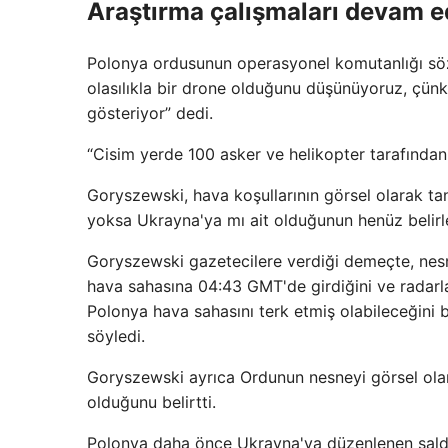
Araştırma çalışmaları devam e
Polonya ordusunun operasyonel komutanlığı sö
olasılıkla bir drone olduğunu düşünüyoruz, çünkü
gösteriyor” dedi.
“Cisim yerde 100 asker ve helikopter tarafından 
Goryszewski, hava koşullarının görsel olarak t
yoksa Ukrayna'ya mı ait olduğunun henüz belirl
Goryszewski gazetecilere verdiği demeçte, nes
hava sahasına 04:43 GMT'de girdiğini ve radarla
Polonya hava sahasını terk etmiş olabileceğini b
söyledi.
Goryszewski ayrıca Ordunun nesneyi görsel ola
olduğunu belirtti.
Polonya daha önce Ukrayna'ya düzenlenen saldır