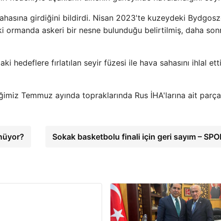
sahasına girdiğini bildirdi. Nisan 2023'te kuzeydeki Bydgos
i ormanda askeri bir nesne bulunduğu belirtilmiş, daha son
hedeflere fırlatılan seyir füzesi ile hava sahasını ihlal etti
imiz Temmuz ayında topraklarında Rus İHA'larına ait parça
önüyor?
Sokak basketbolu finali için geri sayım – SP