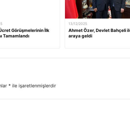
25
13/12/2025
Ücret Görüşmelerinin İlk
Ahmet Özer, Devlet Bahçeli il
ı Tamamlandı
araya geldi
nlar
*
ile işaretlenmişlerdir