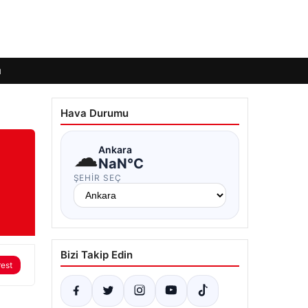
ı
Hava Durumu
☁
Ankara
NaN°C
ŞEHIR SEÇ
Bizi Takip Edin
rest