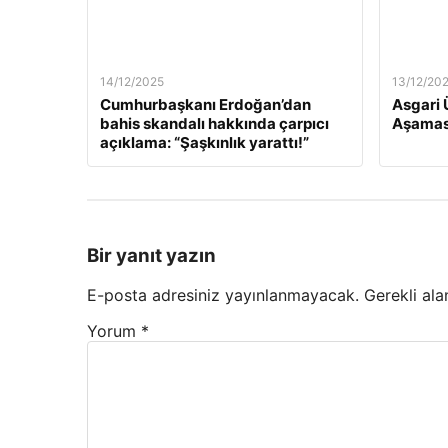
14/12/2025
13/12/20
Cumhurbaşkanı Erdoğan’dan
Asgari 
bahis skandalı hakkında çarpıcı
Aşamas
açıklama: “Şaşkınlık yarattı!”
Bir yanıt yazın
E-posta adresiniz yayınlanmayacak.
Gerekli ala
Yorum
*