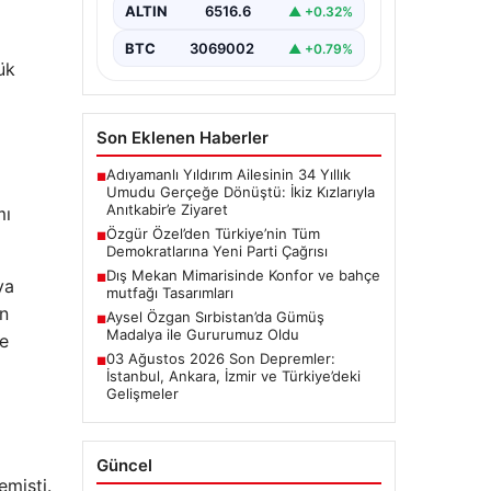
toplantısında önemli mesajlar
ALTIN
6516.6
▲ +0.32%
verdi.…
BTC
3069002
▲ +0.79%
ük
Son Eklenen Haberler
Adıyamanlı Yıldırım Ailesinin 34 Yıllık
■
Umudu Gerçeğe Dönüştü: İkiz Kızlarıyla
Anıtkabir’e Ziyaret
mı
Özgür Özel’den Türkiye’nin Tüm
■
Demokratlarına Yeni Parti Çağrısı
Dış Mekan Mimarisinde Konfor ve bahçe
■
ya
mutfağı Tasarımları
in
Aysel Özgan Sırbistan’da Gümüş
■
Madalya ile Gururumuz Oldu
de
03 Ağustos 2026 Son Depremler:
■
İstanbul, Ankara, İzmir ve Türkiye’deki
Gelişmeler
Güncel
emişti.