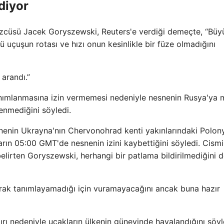
diyor
zcüsü Jacek Goryszewski, Reuters'e verdiği demeçte, “Büy
 uçuşun rotası ve hızı onun kesinlikle bir füze olmadığını
arandı.”
anımlanmasına izin vermemesi nedeniyle nesnenin Rusya'ya 
enmediğini söyledi.
nenin Ukrayna'nın Chervonohrad kenti yakınlarındaki Polon
rın 05:00 GMT'de nesnenin izini kaybettiğini söyledi. Cism
elirten Goryszewski, herhangi bir patlama bildirilmediğini 
rak tanımlayamadığı için vuramayacağını ancak buna hazır
ı nedeniyle uçakların ülkenin güneyinde havalandığını söyl