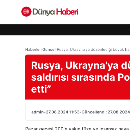
Haberler
›
Güncel
›
Rusya, Ukrayna'ya düzenlediği büyük hava 
Rusya, Ukrayna'ya d
saldırısı sırasında P
etti”
admin
•
27.08.2024 11:53
•
Güncellendi: 27.08.2024
Pazar gecesi 200'e yakın füze ve insansız hava 