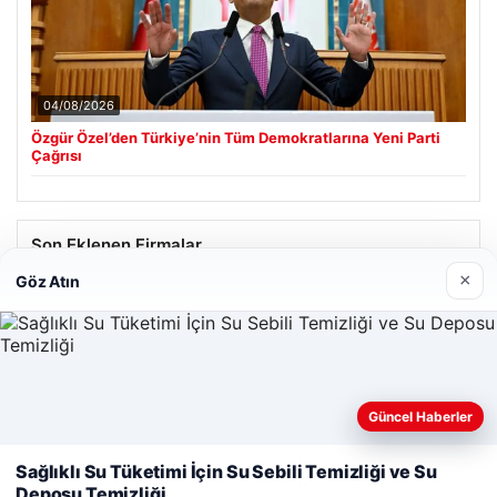
04/08/2026
Özgür Özel’den Türkiye’nin Tüm Demokratlarına Yeni Parti
Çağrısı
Son Eklenen Firmalar
×
Göz Atın
Hastaş Beton
26/05/2026
Güncel Haberler
Web sitemizi nasıl kullandığınızı daha iyi anlayabilmek,
deneyiminizi kişiselleştirmek ve geliştirmek amacıyla çerezler
Sağlıklı Su Tüketimi İçin Su Sebili Temizliği ve Su
kullanıyoruz.
Çerez Politikamız
Deposu Temizliği