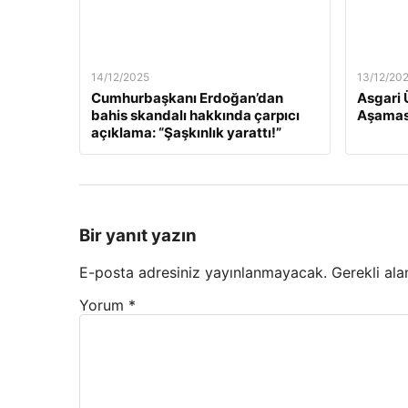
14/12/2025
13/12/20
Cumhurbaşkanı Erdoğan’dan
Asgari 
bahis skandalı hakkında çarpıcı
Aşamas
açıklama: “Şaşkınlık yarattı!”
Bir yanıt yazın
E-posta adresiniz yayınlanmayacak.
Gerekli ala
Yorum
*