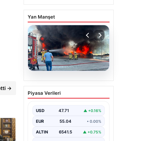
Yan Manşet
06.08.2026
Dumanlar ilçeyi kapladı:
tti →
Piyasa Verileri
Bursa’da tamirhanede
yangın
USD
47.71
▲ +0.16%
EUR
55.04
• 0.00%
ALTIN
6541.5
▲ +0.75%