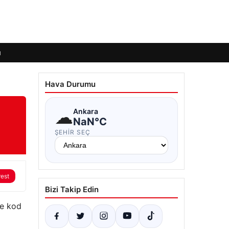
ı
Hava Durumu
☁
Ankara
NaN°C
ŞEHIR SEÇ
rest
Bizi Takip Edin
te kod