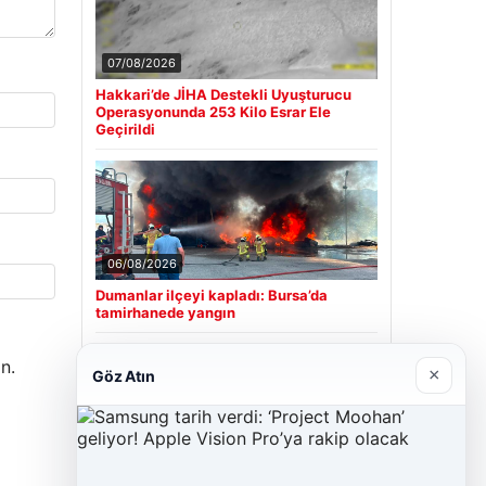
07/08/2026
Hakkari’de JİHA Destekli Uyuşturucu
Operasyonunda 253 Kilo Esrar Ele
Geçirildi
06/08/2026
Dumanlar ilçeyi kapladı: Bursa’da
tamirhanede yangın
n.
×
Göz Atın
Son Eklenen Firmalar
Cengiz Sigorta
23/06/2026