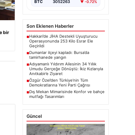
BTC
3052263
▼ -0.72%
Son Eklenen Haberler
e bir
Hakkari’de JİHA Destekli Uyuşturucu
■
Operasyonunda 253 Kilo Esrar Ele
Geçirildi
Dumanlar ilçeyi kapladı: Bursa’da
■
tamirhanede yangın
Adıyamanlı Yıldırım Ailesinin 34 Yıllık
■
Umudu Gerçeğe Dönüştü: İkiz Kızlarıyla
Anıtkabir’e Ziyaret
Özgür Özel’den Türkiye’nin Tüm
■
Demokratlarına Yeni Parti Çağrısı
Dış Mekan Mimarisinde Konfor ve bahçe
■
mutfağı Tasarımları
Güncel