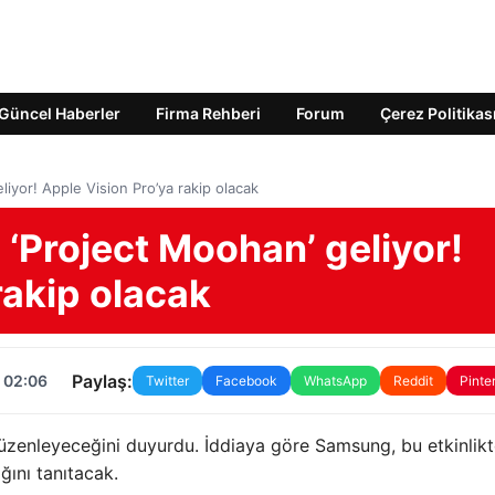
Güncel Haberler
Firma Rehberi
Forum
Çerez Politikas
liyor! Apple Vision Pro’ya rakip olacak
 ‘Project Moohan’ geliyor!
rakip olacak
Paylaş:
 02:06
Twitter
Facebook
WhatsApp
Reddit
Pinte
düzenleyeceğini duyurdu. İddiaya göre Samsung, bu etkinlik
ğını tanıtacak.