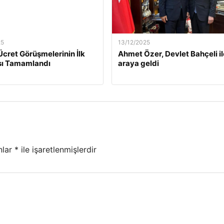
25
13/12/2025
Ücret Görüşmelerinin İlk
Ahmet Özer, Devlet Bahçeli il
ı Tamamlandı
araya geldi
nlar
*
ile işaretlenmişlerdir