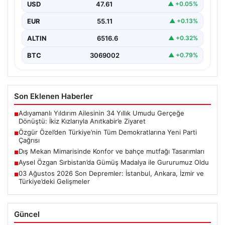
Meclis’teki ilk grup toplantısında önemli mesajlar verdi.
USD
47.61
▲ +0.05%
…
EUR
55.11
▲ +0.13%
ALTIN
6516.6
▲ +0.32%
BTC
3069002
▲ +0.79%
Son Eklenen Haberler
Adıyamanlı Yıldırım Ailesinin 34 Yıllık Umudu Gerçeğe
■
Dönüştü: İkiz Kızlarıyla Anıtkabir’e Ziyaret
Özgür Özel’den Türkiye’nin Tüm Demokratlarına Yeni Parti
■
Çağrısı
Dış Mekan Mimarisinde Konfor ve bahçe mutfağı Tasarımları
■
Aysel Özgan Sırbistan’da Gümüş Madalya ile Gururumuz Oldu
■
03 Ağustos 2026 Son Depremler: İstanbul, Ankara, İzmir ve
■
Türkiye’deki Gelişmeler
Güncel