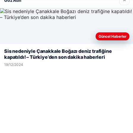
×
Göz Atın
Son Eklenen Firmalar
Hastaş Beton
26/05/2026
Güncel Haberler
Web sitemizi nasıl kullandığınızı daha iyi anlayabilmek,
deneyiminizi kişiselleştirmek ve geliştirmek amacıyla çerezler
Sis nedeniyle Çanakkale Boğazı deniz trafiğine
kullanıyoruz.
Çerez Politikamız
kapatıldı! – Türkiye’den son dakika haberleri
Reddet
Kabul Et
19/12/2024
© 2026 Dünya Haberi – Güncel Haberler
malta work and study
|
lemagrup.com.tr
o