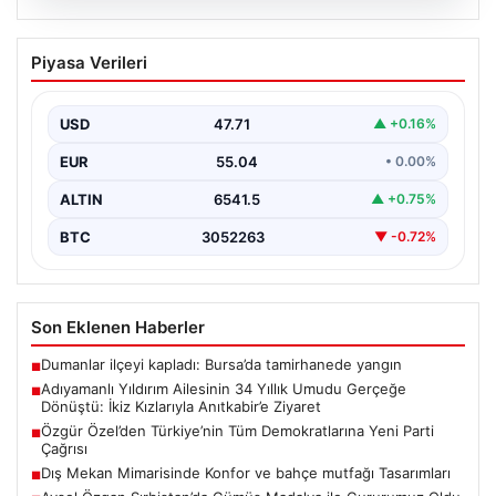
05.08.2026
Adıyamanlı Yıldırım Ailesinin 34 Yıllık
Piyasa Verileri
Umudu Gerçeğe Dönüştü: İkiz Kızlarıyla
Anıtkabir’e Ziyaret
USD
47.71
▲ +0.16%
Adıyaman’da yaşayan Abuzer (71) ve Zeynep Yıldırım
(59) çifti, tam 34 yıl boyunca çocuk…
EUR
55.04
• 0.00%
ALTIN
6541.5
▲ +0.75%
BTC
3052263
▼ -0.72%
Son Eklenen Haberler
Dumanlar ilçeyi kapladı: Bursa’da tamirhanede yangın
■
Adıyamanlı Yıldırım Ailesinin 34 Yıllık Umudu Gerçeğe
■
Dönüştü: İkiz Kızlarıyla Anıtkabir’e Ziyaret
Özgür Özel’den Türkiye’nin Tüm Demokratlarına Yeni Parti
■
Çağrısı
Dış Mekan Mimarisinde Konfor ve bahçe mutfağı Tasarımları
■