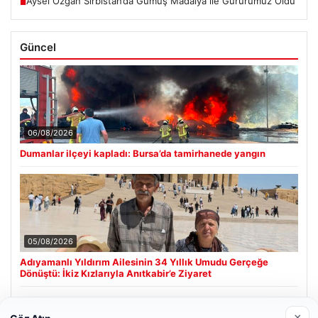
Aysel Özgan Sırbistan’da Gümüş Madalya ile Gururumuz Oldu
■
Güncel
06/08/2026
Dumanlar ilçeyi kapladı: Bursa’da tamirhanede yangın
05/08/2026
Adıyamanlı Yıldırım Ailesinin 34 Yıllık Umudu Gerçeğe
Dönüştü: İkiz Kızlarıyla Anıtkabir’e Ziyaret