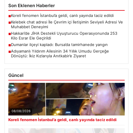
Son Eklenen Haberler
Koreli fenomen İstanbul’a geldi, canlı yayında taciz edildi
■
Kelebek chat adresi İle Çevrim içi İletişimin Seviyeli Adresi Ve
■
Muhabbet Deneyimi
Hakkari’de JİHA Destekli Uyuşturucu Operasyonunda 253
■
Kilo Esrar Ele Geçirildi
Dumanlar ilçeyi kapladı: Bursa’da tamirhanede yangın
■
Adıyamanlı Yıldırım Ailesinin 34 Yıllık Umudu Gerçeğe
■
Dönüştü: İkiz Kızlarıyla Anıtkabir’e Ziyaret
Güncel
08/08/2026
Koreli fenomen İstanbul’a geldi, canlı yayında taciz edildi