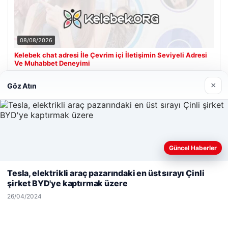
08/08/2026
Kelebek chat adresi İle Çevrim içi İletişimin Seviyeli Adresi
Ve Muhabbet Deneyimi
×
Göz Atın
Son Eklenen Firmalar
Hastaş Beton
26/05/2026
Güncel Haberler
Web sitemizi nasıl kullandığınızı daha iyi anlayabilmek,
deneyiminizi kişiselleştirmek ve geliştirmek amacıyla çerezler
Tesla, elektrikli araç pazarındaki en üst sırayı Çinli
kullanıyoruz.
Çerez Politikamız
şirket BYD'ye kaptırmak üzere
Reddet
Kabul Et
26/04/2024
© 2026 Dünya Haberi – Güncel Haberler