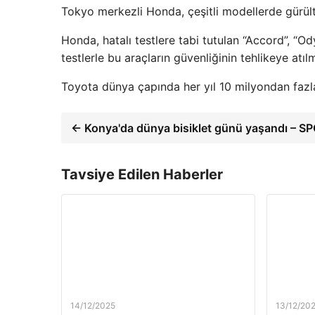
Tokyo merkezli Honda, çeşitli modellerde gürült
Honda, hatalı testlere tabi tutulan “Accord”, “Od
testlerle bu araçların güvenliğinin tehlikeye atılm
Toyota dünya çapında her yıl 10 milyondan fazla
← Konya'da dünya bisiklet günü yaşandı – S
Tavsiye Edilen Haberler
14/12/2025
13/12/20