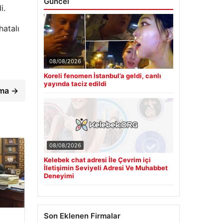
Güncel
i.
hatalı
08/08/2026
Koreli fenomen İstanbul’a geldi, canlı
yayında taciz edildi
ama →
08/08/2026
Kelebek chat adresi İle Çevrim içi
İletişimin Seviyeli Adresi Ve Muhabbet
Deneyimi
Son Eklenen Firmalar