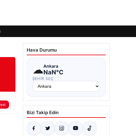
ı
Hava Durumu
☁
Ankara
NaN°C
ŞEHIR SEÇ
rest
Bizi Takip Edin