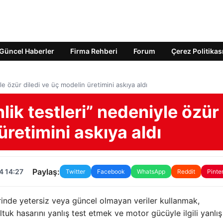
Güncel Haberler
Firma Rehberi
Forum
Çerez Politikas
le özür diledi ve üç modelin üretimini askıya aldı
lik testleri” nedeniyle özür
üretimini askıya aldı
Paylaş:
4 14:27
Twitter
Facebook
WhatsApp
Reddit
Pinte
rinde yetersiz veya güncel olmayan veriler kullanmak,
tuk hasarını yanlış test etmek ve motor gücüyle ilgili yanlış