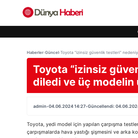
Haberler
›
Güncel
›
Toyota “izinsiz güvenlik testleri” nedeniy
Toyota “izinsiz güven
diledi ve üç modelin 
admin
•
04.06.2024 14:27
•
Güncellendi: 04.06.202
Toyota, yedi model için yapılan çarpışma testle
çarpışmalarda hava yastığı şişmesini ve arka kol