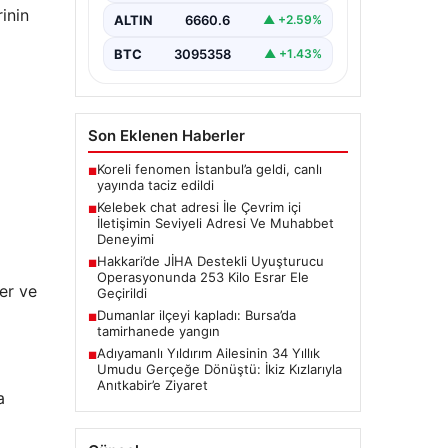
büyük bir önem taşımaktadır.
rinin
ALTIN
6660.6
▲ +2.59%
Halen pek…
BTC
3095358
▲ +1.43%
Son Eklenen Haberler
Koreli fenomen İstanbul’a geldi, canlı
■
yayında taciz edildi
Kelebek chat adresi İle Çevrim içi
■
İletişimin Seviyeli Adresi Ve Muhabbet
Deneyimi
Hakkari’de JİHA Destekli Uyuşturucu
■
Operasyonunda 253 Kilo Esrar Ele
er ve
Geçirildi
Dumanlar ilçeyi kapladı: Bursa’da
■
tamirhanede yangın
Adıyamanlı Yıldırım Ailesinin 34 Yıllık
■
Umudu Gerçeğe Dönüştü: İkiz Kızlarıyla
Anıtkabir’e Ziyaret
a