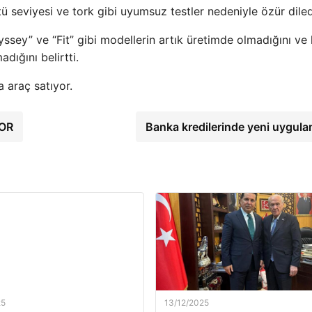
ü seviyesi ve tork gibi uyumsuz testler nedeniyle özür diled
yssey” ve “Fit” gibi modellerin artık üretimde olmadığını ve 
adığını belirtti.
 araç satıyor.
POR
Banka kredilerinde yeni uygul
25
13/12/2025