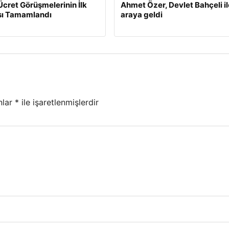
Ücret Görüşmelerinin İlk
Ahmet Özer, Devlet Bahçeli il
ı Tamamlandı
araya geldi
nlar
*
ile işaretlenmişlerdir