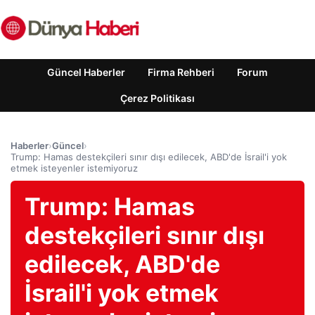
Güncel Haberler
Firma Rehberi
Forum
Çerez Politikası
Haberler
›
Güncel
›
Trump: Hamas destekçileri sınır dışı edilecek, ABD'de İsrail'i yok
etmek isteyenler istemiyoruz
Trump: Hamas
destekçileri sınır dışı
edilecek, ABD'de
İsrail'i yok etmek