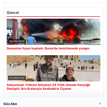
Güncel
06/08/2026
Dumanlar ilçeyi kapladı: Bursa’da tamirhanede yangın
05/08/2026
Adıyamanlı Yıldırım Ailesinin 34 Yıllık Umudu Gerçeğe
Dönüştü: İkiz Kızlarıyla Anıtkabir’e Ziyaret
×
Göz Atın