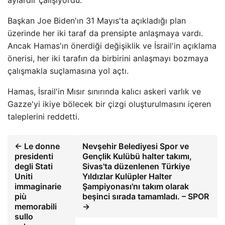
aylardır çalışıyordu.
Başkan Joe Biden'ın 31 Mayıs'ta açıkladığı plan
üzerinde her iki taraf da prensipte anlaşmaya vardı.
Ancak Hamas'ın önerdiği değişiklik ve İsrail'in açıklama
önerisi, her iki tarafın da birbirini anlaşmayı bozmaya
çalışmakla suçlamasına yol açtı.
Hamas, İsrail'in Mısır sınırında kalıcı askeri varlık ve
Gazze'yi ikiye bölecek bir çizgi oluşturulmasını içeren
taleplerini reddetti.
← Le donne
Nevşehir Belediyesi Spor ve
presidenti
Gençlik Kulübü halter takımı,
degli Stati
Sivas'ta düzenlenen Türkiye
Uniti
Yıldızlar Kulüpler Halter
immaginarie
Şampiyonası'nı takım olarak
più
beşinci sırada tamamladı. – SPOR
memorabili
→
sullo