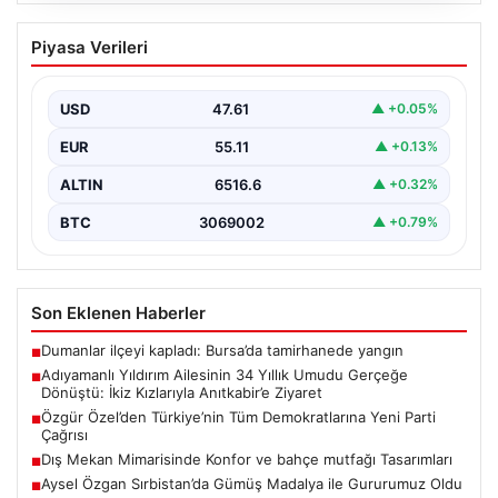
Adıyamanlı Yıldırım Ailesinin 34 Yıllık
Piyasa Verileri
Umudu Gerçeğe Dönüştü: İkiz Kızlarıyla
Anıtkabir’e Ziyaret
USD
47.61
▲ +0.05%
Adıyaman’da yaşayan Abuzer (71) ve Zeynep Yıldırım
(59) çifti, tam 34 yıl boyunca çocuk…
EUR
55.11
▲ +0.13%
ALTIN
6516.6
▲ +0.32%
BTC
3069002
▲ +0.79%
Son Eklenen Haberler
Dumanlar ilçeyi kapladı: Bursa’da tamirhanede yangın
■
Adıyamanlı Yıldırım Ailesinin 34 Yıllık Umudu Gerçeğe
■
Dönüştü: İkiz Kızlarıyla Anıtkabir’e Ziyaret
Özgür Özel’den Türkiye’nin Tüm Demokratlarına Yeni Parti
■
Çağrısı
Dış Mekan Mimarisinde Konfor ve bahçe mutfağı Tasarımları
■
Aysel Özgan Sırbistan’da Gümüş Madalya ile Gururumuz Oldu
■