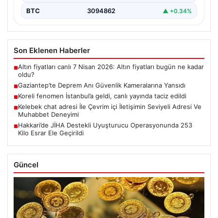
BTC
3094862
▲ +0.34%
Son Eklenen Haberler
Altın fiyatları canlı 7 Nisan 2026: Altın fiyatları bugün ne kadar
■
oldu?
Gaziantep’te Deprem Anı Güvenlik Kameralarına Yansıdı
■
Koreli fenomen İstanbul’a geldi, canlı yayında taciz edildi
■
Kelebek chat adresi İle Çevrim içi İletişimin Seviyeli Adresi Ve
■
Muhabbet Deneyimi
Hakkari’de JİHA Destekli Uyuşturucu Operasyonunda 253
■
Kilo Esrar Ele Geçirildi
Güncel