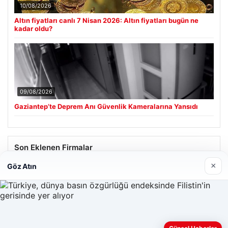
10/08/2026
Altın fiyatları canlı 7 Nisan 2026: Altın fiyatları bugün ne
kadar oldu?
09/08/2026
Gaziantep’te Deprem Anı Güvenlik Kameralarına Yansıdı
Son Eklenen Firmalar
×
Göz Atın
Hastaş Beton
26/05/2026