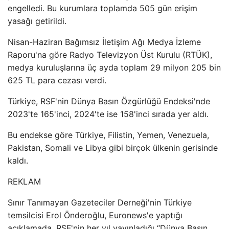
engelledi. Bu kurumlara toplamda 505 gün erişim
yasağı getirildi.
Nisan-Haziran Bağımsız İletişim Ağı Medya İzleme
Raporu'na göre Radyo Televizyon Üst Kurulu (RTÜK),
medya kuruluşlarına üç ayda toplam 29 milyon 205 bin
625 TL para cezası verdi.
Türkiye, RSF'nin Dünya Basın Özgürlüğü Endeksi'nde
2023'te 165'inci, 2024'te ise 158'inci sırada yer aldı.
Bu endekse göre Türkiye, Filistin, Yemen, Venezuela,
Pakistan, Somali ve Libya gibi birçok ülkenin gerisinde
kaldı.
REKLAM
Sınır Tanımayan Gazeteciler Derneği'nin Türkiye
temsilcisi Erol Önderoğlu, Euronews'e yaptığı
açıklamada, RSF'nin her yıl yayınladığı “Dünya Basın