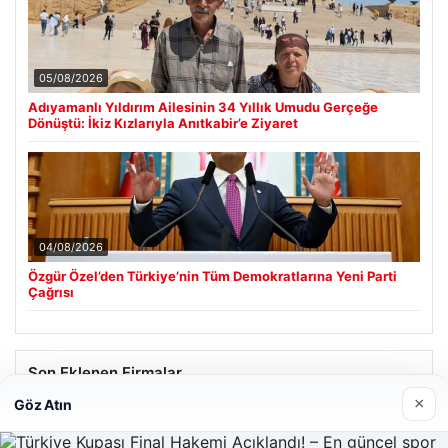
05/08/2026
Adıyamanlı Yıldırım Ailesinin 34 Yıllık Umudu Gerçeğe
Dönüştü: İkiz Kızlarıyla Anıtkabir’e Ziyaret
04/08/2026
Özgür Özel’den Türkiye’nin Tüm Demokratlarına Yeni Parti
Çağrısı
Son Eklenen Firmalar
×
Göz Atın
Hastaş Beton
26/05/2026