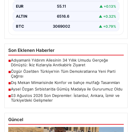
EUR
55.11
▲ +0.13%
ALTIN
6516.6
▲ +0.32%
BTC
3069002
▲ +0.79%
Son Eklenen Haberler
Adıyamanlı Yıldırım Ailesinin 34 Yıllık Umudu Gerçeğe
■
Dönüştü: İkiz Kızlarıyla Anıtkabir’e Ziyaret
Özgür Özel’den Türkiye’nin Tüm Demokratlarına Yeni Parti
■
Çağrısı
Dış Mekan Mimarisinde Konfor ve bahçe mutfağı Tasarımları
■
Aysel Özgan Sırbistan’da Gümüş Madalya ile Gururumuz Oldu
■
03 Ağustos 2026 Son Depremler: İstanbul, Ankara, İzmir ve
■
Türkiye’deki Gelişmeler
Güncel