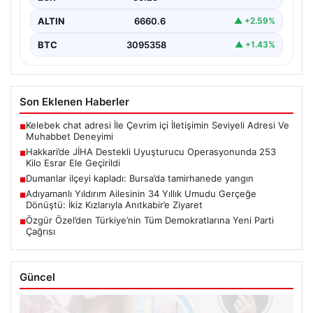
ALTIN
6660.6
▲ +2.59%
BTC
3095358
▲ +1.43%
Son Eklenen Haberler
Kelebek chat adresi İle Çevrim içi İletişimin Seviyeli Adresi Ve
■
Muhabbet Deneyimi
Hakkari’de JİHA Destekli Uyuşturucu Operasyonunda 253
■
Kilo Esrar Ele Geçirildi
Dumanlar ilçeyi kapladı: Bursa’da tamirhanede yangın
■
Adıyamanlı Yıldırım Ailesinin 34 Yıllık Umudu Gerçeğe
■
Dönüştü: İkiz Kızlarıyla Anıtkabir’e Ziyaret
Özgür Özel’den Türkiye’nin Tüm Demokratlarına Yeni Parti
■
Çağrısı
Güncel