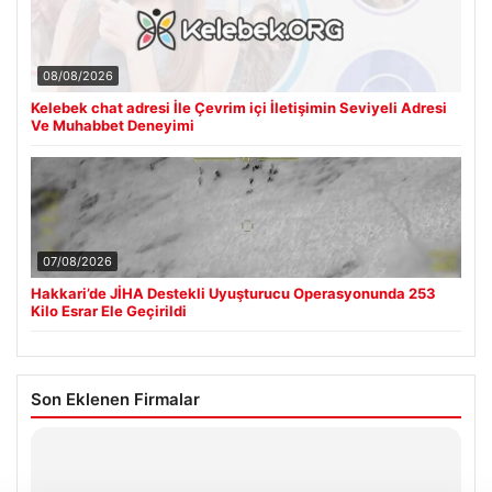
08/08/2026
Kelebek chat adresi İle Çevrim içi İletişimin Seviyeli Adresi
Ve Muhabbet Deneyimi
07/08/2026
Hakkari’de JİHA Destekli Uyuşturucu Operasyonunda 253
Kilo Esrar Ele Geçirildi
Son Eklenen Firmalar
Hastaş Beton
26/05/2026