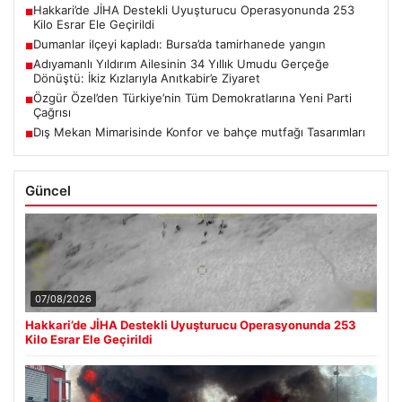
Hakkari’de JİHA Destekli Uyuşturucu Operasyonunda 253
■
Kilo Esrar Ele Geçirildi
Dumanlar ilçeyi kapladı: Bursa’da tamirhanede yangın
■
Adıyamanlı Yıldırım Ailesinin 34 Yıllık Umudu Gerçeğe
■
Dönüştü: İkiz Kızlarıyla Anıtkabir’e Ziyaret
Özgür Özel’den Türkiye’nin Tüm Demokratlarına Yeni Parti
■
Çağrısı
Dış Mekan Mimarisinde Konfor ve bahçe mutfağı Tasarımları
■
Güncel
07/08/2026
Hakkari’de JİHA Destekli Uyuşturucu Operasyonunda 253
Kilo Esrar Ele Geçirildi