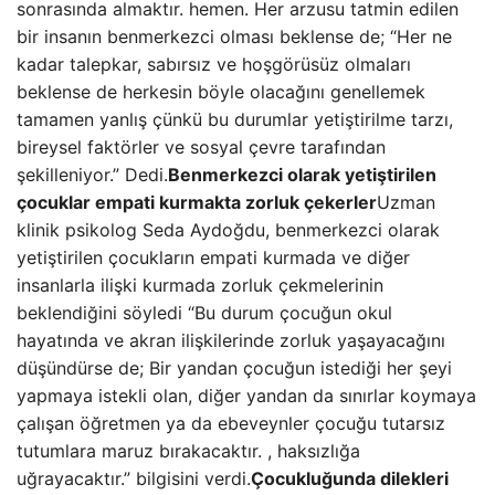
sonrasında almaktır. hemen. Her arzusu tatmin edilen
bir insanın benmerkezci olması beklense de; “Her ne
kadar talepkar, sabırsız ve hoşgörüsüz olmaları
beklense de herkesin böyle olacağını genellemek
tamamen yanlış çünkü bu durumlar yetiştirilme tarzı,
bireysel faktörler ve sosyal çevre tarafından
şekilleniyor.” Dedi.
Benmerkezci olarak yetiştirilen
çocuklar empati kurmakta zorluk çekerler
Uzman
klinik psikolog Seda Aydoğdu, benmerkezci olarak
yetiştirilen çocukların empati kurmada ve diğer
insanlarla ilişki kurmada zorluk çekmelerinin
beklendiğini söyledi “Bu durum çocuğun okul
hayatında ve akran ilişkilerinde zorluk yaşayacağını
düşündürse de; Bir yandan çocuğun istediği her şeyi
yapmaya istekli olan, diğer yandan da sınırlar koymaya
çalışan öğretmen ya da ebeveynler çocuğu tutarsız
tutumlara maruz bırakacaktır. , haksızlığa
uğrayacaktır.” bilgisini verdi.
Çocukluğunda dilekleri