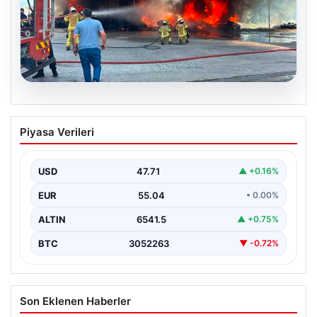
06.08.2026
Dumanlar ilçeyi kapladı: Bursa’da
Piyasa Verileri
tamirhanede yangın
USD
47.71
▲ +0.16%
EUR
55.04
• 0.00%
ALTIN
6541.5
▲ +0.75%
BTC
3052263
▼ -0.72%
Son Eklenen Haberler