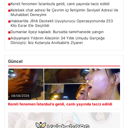
Koreli fenomen İstanbul’a geldi, canlı yayında taciz edildi
■
Kelebek chat adresi İle Çevrim içi İletişimin Seviyeli Adresi Ve
■
Muhabbet Deneyimi
Hakkari’de JİHA Destekli Uyuşturucu Operasyonunda 253
■
Kilo Esrar Ele Geçirildi
Dumanlar ilçeyi kapladı: Bursa’da tamirhanede yangın
■
Adıyamanlı Yıldırım Ailesinin 34 Yıllık Umudu Gerçeğe
■
Dönüştü: İkiz Kızlarıyla Anıtkabir’e Ziyaret
Güncel
08/08/2026
Koreli fenomen İstanbul’a geldi, canlı yayında taciz edildi