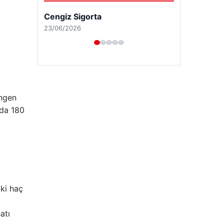
engen
nda 180
Hastaş Beton
26/05/2026
ki haç
atı