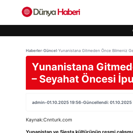
Haberler
›
Güncel
›
Yunanistana Gitmeden Önce Bilmeniz Ger
Yunanistana Gitmed
– Seyahat Öncesi İpu
admin
•
01.10.2025 19:56
•
Güncellendi: 01.10.2025
Kaynak:
Cnnturk.com
Yunanistan ve Siesta kültürünün resmi çalışma