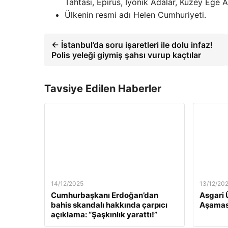
Tahtası, Epirüs, İyonik Adalar, Kuzey Ege 
Ülkenin resmi adı Helen Cumhuriyeti.
← İstanbul’da soru işaretleri ile dolu infaz!
Polis yeleği giymiş şahsı vurup kaçtılar
Tavsiye Edilen Haberler
14/12/2025
13/12/20
Cumhurbaşkanı Erdoğan’dan
Asgari 
bahis skandalı hakkında çarpıcı
Aşamas
açıklama: “Şaşkınlık yarattı!”