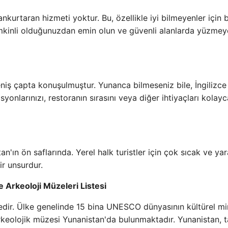
kurtaran hizmeti yoktur. Bu, özellikle iyi bilmeyenler için bi
mkinli olduğunuzdan emin olun ve güvenli alanlarda yüzmey
eniş çapta konuşulmuştur. Yunanca bilmeseniz bile, İngilizce 
asyonlarınızı, restoranın sırasını veya diğer ihtiyaçları kolayc
n'ın ön saflarında. Yerel halk turistler için çok sıcak ve yara
ir unsurdur.
 Arkeoloji Müzeleri Listesi
ülkedir. Ülke genelinde 15 bina UNESCO dünyasının kültürel mi
arkeolojik müzesi Yunanistan'da bulunmaktadır. Yunanistan, t