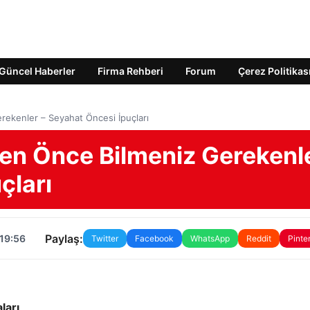
Güncel Haberler
Firma Rehberi
Forum
Çerez Politikas
ekenler – Seyahat Öncesi İpuçları
en Önce Bilmeniz Gerekenl
çları
Paylaş:
 19:56
Twitter
Facebook
WhatsApp
Reddit
Pinte
ları