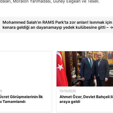
Adaları, Moralon Yarımadası, Güney Eegean ve Teseli.
Mohammed Salah’ın RAMS Park’ta zor anları! Isınmak için
kenara geldiği an dayanamayıp yedek kulübesine gitti – 
25
13/12/2025
Ücret Görüşmelerinin İlk
Ahmet Özer, Devlet Bahçeli il
ı Tamamlandı
araya geldi