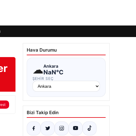
ı
Hava Durumu
er
☁
Ankara
NaN°C
ŞEHIR SEÇ
rest
Bizi Takip Edin