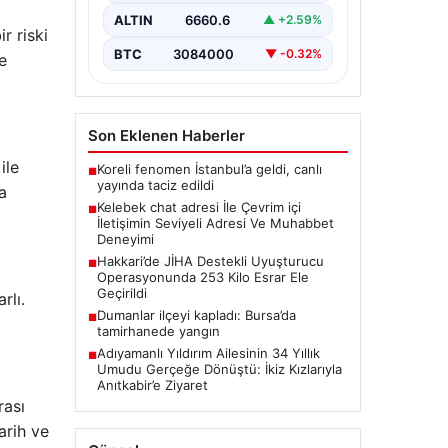
büyük bir önem taşımaktadır.
ALTIN
6660.6
▲ +2.59%
Halen pek…
r riski
BTC
3084000
▼ -0.32%
e
Son Eklenen Haberler
ile
Koreli fenomen İstanbul’a geldi, canlı
■
yayında taciz edildi
a
Kelebek chat adresi İle Çevrim içi
■
İletişimin Seviyeli Adresi Ve Muhabbet
Deneyimi
Hakkari’de JİHA Destekli Uyuşturucu
■
Operasyonunda 253 Kilo Esrar Ele
Geçirildi
rlı.
Dumanlar ilçeyi kapladı: Bursa’da
■
tamirhanede yangın
Adıyamanlı Yıldırım Ailesinin 34 Yıllık
■
Umudu Gerçeğe Dönüştü: İkiz Kızlarıyla
Anıtkabir’e Ziyaret
rası
arih ve