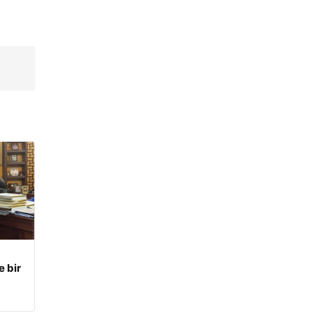
→
e bir