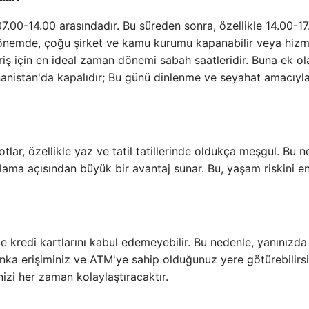
07.00-14.00 arasındadır. Bu süreden sonra, özellikle 14.00-17
u dönemde, çoğu şirket ve kamu kurumu kapanabilir veya hiz
eriş için en ideal zaman dönemi sabah saatleridir. Buna ek ol
nanistan'da kapalıdır; Bu günü dinlenme ve seyahat amacıyl
tlar, özellikle yaz ve tatil tatillerinde oldukça meşgul. Bu n
lama açısından büyük bir avantaj sunar. Bu, yaşam riskini e
 kredi kartlarını kabul edemeyebilir. Bu nedenle, yanınızda 
anka erişiminiz ve ATM'ye sahip olduğunuz yere götürebilirsi
nizi her zaman kolaylaştıracaktır.