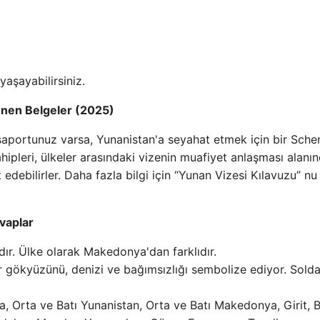
yaşayabilirsiniz.
tenen Belgeler (2025)
asaportunuz varsa, Yunanistan'a seyahat etmek için bir Sch
sahipleri, ülkeler arasındaki vizenin muafiyet anlaşması alanı
debilirler. Daha fazla bilgi için “Yunan Vizesi Kılavuzu” nu
vaplar
ır. Ülke olarak Makedonya'dan farklıdır.
 gökyüzünü, denizi ve bağımsızlığı sembolize ediyor. Solda
a, Orta ve Batı Yunanistan, Orta ve Batı Makedonya, Girit, B