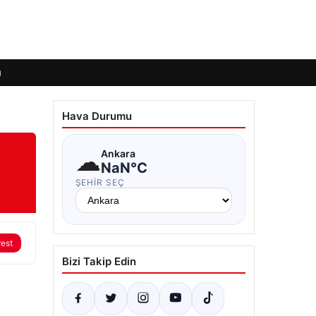
ı
Hava Durumu
☁
Ankara
NaN°C
ŞEHIR SEÇ
rest
Bizi Takip Edin