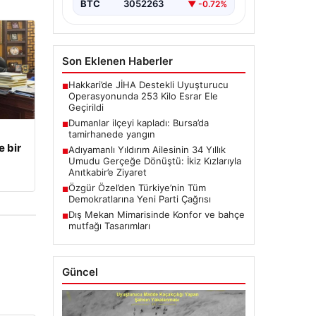
BTC
3052263
▼ -0.72%
Son Eklenen Haberler
Hakkari’de JİHA Destekli Uyuşturucu
■
Operasyonunda 253 Kilo Esrar Ele
Geçirildi
Dumanlar ilçeyi kapladı: Bursa’da
■
tamirhanede yangın
e bir
Adıyamanlı Yıldırım Ailesinin 34 Yıllık
■
Umudu Gerçeğe Dönüştü: İkiz Kızlarıyla
Anıtkabir’e Ziyaret
Özgür Özel’den Türkiye’nin Tüm
■
Demokratlarına Yeni Parti Çağrısı
Dış Mekan Mimarisinde Konfor ve bahçe
■
mutfağı Tasarımları
Güncel