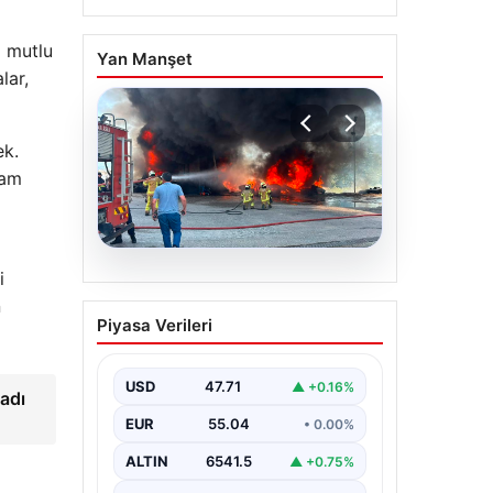
a mutlu
Yan Manşet
lar,
ek.
şam
i
06.08.2026
n
Dumanlar ilçeyi kapladı:
Piyasa Verileri
Bursa’da tamirhanede
yangın
USD
47.71
▲ +0.16%
adı
EUR
55.04
• 0.00%
ALTIN
6541.5
▲ +0.75%