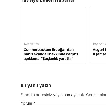
Tavsiye Edilen Haberler
14/12/2025
13/12/20
Cumhurbaşkanı Erdoğan’dan
Asgari 
bahis skandalı hakkında çarpıcı
Aşamas
açıklama: “Şaşkınlık yarattı!”
Bir yanıt yazın
E-posta adresiniz yayınlanmayacak.
Gerekli ala
Yorum
*