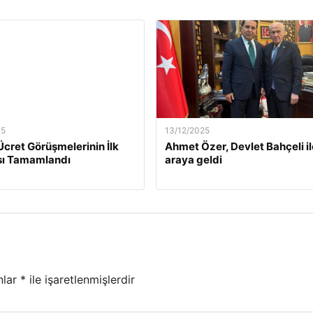
25
13/12/2025
Ücret Görüşmelerinin İlk
Ahmet Özer, Devlet Bahçeli il
ı Tamamlandı
araya geldi
nlar
*
ile işaretlenmişlerdir