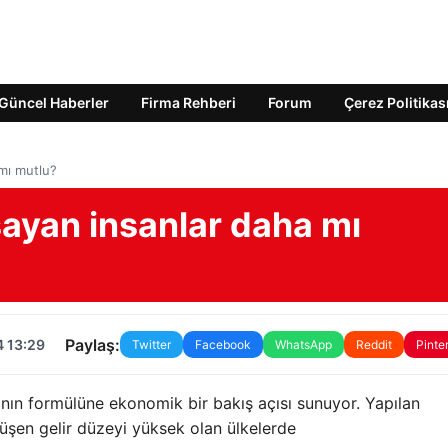
Güncel Haberler
Firma Rehberi
Forum
Çerez Politikas
mı mutlu?
şayan insanlar daha mı
Paylaş:
4 13:29
Twitter
Facebook
WhatsApp
Reddit
Pinte
ın formülüne ekonomik bir bakış açısı sunuyor. Yapılan
düşen gelir düzeyi yüksek olan ülkelerde