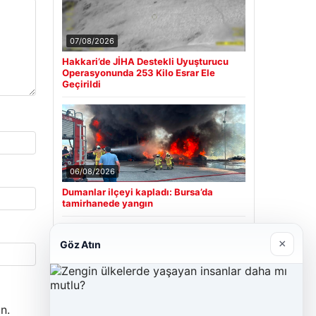
07/08/2026
Hakkari’de JİHA Destekli Uyuşturucu
Operasyonunda 253 Kilo Esrar Ele
Geçirildi
06/08/2026
Dumanlar ilçeyi kapladı: Bursa’da
tamirhanede yangın
×
Göz Atın
Son Eklenen Firmalar
n.