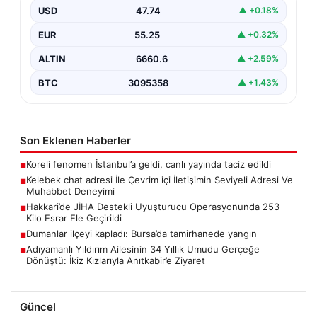
USD
47.74
▲ +0.18%
İnternet çağında bireylerin seviyeli bir şekilde bağlantı
oluşturması büyük bir önem taşımaktadır. Halen pek…
EUR
55.25
▲ +0.32%
ALTIN
6660.6
▲ +2.59%
BTC
3095358
▲ +1.43%
Son Eklenen Haberler
Koreli fenomen İstanbul’a geldi, canlı yayında taciz edildi
■
Kelebek chat adresi İle Çevrim içi İletişimin Seviyeli Adresi Ve
■
Muhabbet Deneyimi
Hakkari’de JİHA Destekli Uyuşturucu Operasyonunda 253
■
Kilo Esrar Ele Geçirildi
Dumanlar ilçeyi kapladı: Bursa’da tamirhanede yangın
■
Adıyamanlı Yıldırım Ailesinin 34 Yıllık Umudu Gerçeğe
■
Dönüştü: İkiz Kızlarıyla Anıtkabir’e Ziyaret
Güncel