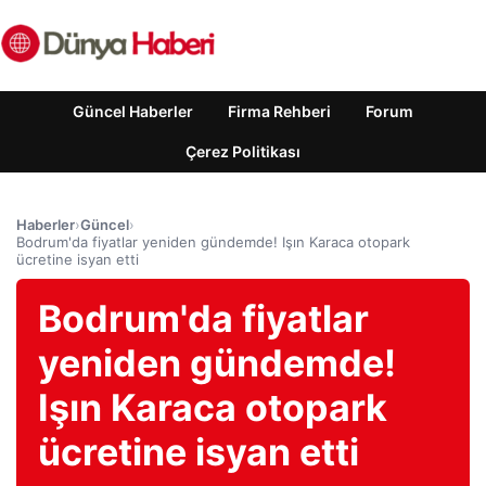
Güncel Haberler
Firma Rehberi
Forum
Çerez Politikası
Haberler
›
Güncel
›
Bodrum'da fiyatlar yeniden gündemde! Işın Karaca otopark
ücretine isyan etti
Bodrum'da fiyatlar
yeniden gündemde!
Işın Karaca otopark
ücretine isyan etti