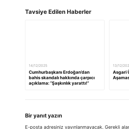
Tavsiye Edilen Haberler
14/12/2025
13/12/20
Cumhurbaşkanı Erdoğan’dan
Asgari 
bahis skandalı hakkında çarpıcı
Aşamas
açıklama: “Şaşkınlık yarattı!”
Bir yanıt yazın
E-posta adresiniz yayınlanmayacak.
Gerekli ala