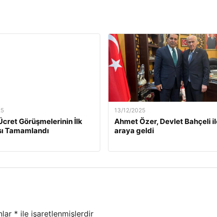
25
13/12/2025
Ücret Görüşmelerinin İlk
Ahmet Özer, Devlet Bahçeli il
ı Tamamlandı
araya geldi
nlar
*
ile işaretlenmişlerdir