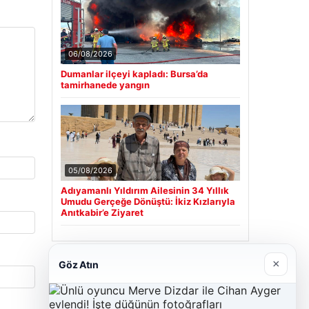
06/08/2026
Dumanlar ilçeyi kapladı: Bursa’da
tamirhanede yangın
05/08/2026
Adıyamanlı Yıldırım Ailesinin 34 Yıllık
Umudu Gerçeğe Dönüştü: İkiz Kızlarıyla
Anıtkabir’e Ziyaret
×
Göz Atın
Son Eklenen Firmalar