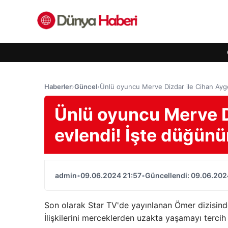
Haberler
›
Güncel
›
Ünlü oyuncu Merve Dizdar ile Cihan Ayge
Ünlü oyuncu Merve D
evlendi! İşte düğünü
admin
•
09.06.2024 21:57
•
Güncellendi: 09.06.202
Son olarak Star TV'de yayınlanan Ömer dizisinde
İlişkilerini merceklerden uzakta yaşamayı tercih 