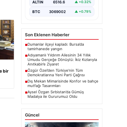
ve Zeynep Yıldırım (59) çifti, tam
ALTIN
6516.6
▲ +0.32%
34 yıl boyunca çocuk…
BTC
3069002
▲ +0.79%
Son Eklenen Haberler
Dumanlar ilçeyi kapladı: Bursa’da
■
tamirhanede yangın
Adıyamanlı Yıldırım Ailesinin 34 Yıllık
■
Umudu Gerçeğe Dönüştü: İkiz Kızlarıyla
Anıtkabir’e Ziyaret
Özgür Özel’den Türkiye’nin Tüm
e bir
■
Demokratlarına Yeni Parti Çağrısı
Dış Mekan Mimarisinde Konfor ve bahçe
■
mutfağı Tasarımları
Aysel Özgan Sırbistan’da Gümüş
■
Madalya ile Gururumuz Oldu
Güncel