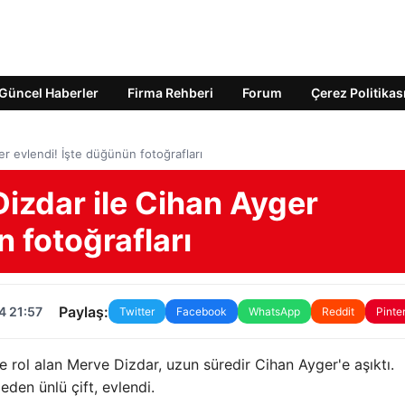
Güncel Haberler
Firma Rehberi
Forum
Çerez Politikas
r evlendi! İşte düğünün fotoğrafları
izdar ile Cihan Ayger
n fotoğrafları
Paylaş:
4 21:57
Twitter
Facebook
WhatsApp
Reddit
Pinte
 rol alan Merve Dizdar, uzun süredir Cihan Ayger'e aşıktı.
eden ünlü çift, evlendi.