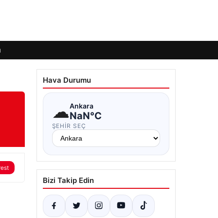
ı
Hava Durumu
☁
Ankara
NaN°C
ŞEHIR SEÇ
rest
Bizi Takip Edin