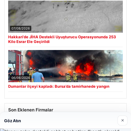
07/08/2026
Hakkari’de JİHA Destekli Uyuşturucu Operasyonunda 253
Kilo Esrar Ele Geçirildi
06/08/2026
Dumanlar ilçeyi kapladı: Bursa’da tamirhanede yangın
Son Eklenen Firmalar
×
Göz Atın
Hastaş Beton
26/05/2026