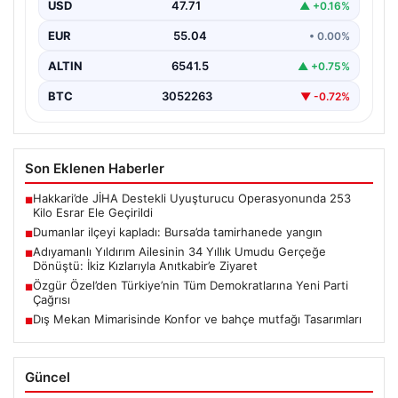
USD
47.71
▲ +0.16%
EUR
55.04
• 0.00%
ALTIN
6541.5
▲ +0.75%
BTC
3052263
▼ -0.72%
Son Eklenen Haberler
Hakkari’de JİHA Destekli Uyuşturucu Operasyonunda 253
■
Kilo Esrar Ele Geçirildi
Dumanlar ilçeyi kapladı: Bursa’da tamirhanede yangın
■
Adıyamanlı Yıldırım Ailesinin 34 Yıllık Umudu Gerçeğe
■
Dönüştü: İkiz Kızlarıyla Anıtkabir’e Ziyaret
Özgür Özel’den Türkiye’nin Tüm Demokratlarına Yeni Parti
■
Çağrısı
Dış Mekan Mimarisinde Konfor ve bahçe mutfağı Tasarımları
■
Güncel